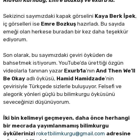
Rıdvan Karlıdağ, Emre Bozkuş ve exurb1a.
Sekizinci sayımızdaki kapak görselini
Kaya Berk İpek
,
iç görselleri ise
Emre Bozkuş
hazırladı. Bu sayıda
emeği olan herkese buradan bir kez daha teşekkür
ediyorum.
Son olarak, bu sayımızdaki çeviri öyküden de
bahsetmek istiyorum. YouTube’da ürettiği özgün
videolarla tanınan yazar
Exurb1a
’nın
And Then We’ll
Be Okay
adlı öyküsü,
Hamid Hamidzade
’nin
çevirisiyle Türkçede sizlerle buluşuyor. Felsefi ve
alegorik yönleri güçlü bu bilimkurgu öyküsünü
seveceğinizi düşünüyorum.
İki bin kelimeyi geçmeyen, daha önce herhangi
bir mecrada yayımlanmamış bilimkurgu
öykülerinizi
roketbilimkurgu@gmail.com
adresine