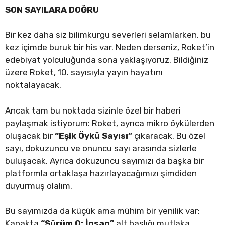
SON SAYILARA DOĞRU
Bir kez daha siz bilimkurgu severleri selamlarken, bu
kez içimde buruk bir his var. Neden derseniz, Roket’in
edebiyat yolculuğunda sona yaklaşıyoruz. Bildiğiniz
üzere Roket, 10. sayısıyla yayın hayatını
noktalayacak.
Ancak tam bu noktada sizinle özel bir haberi
paylaşmak istiyorum: Roket, ayrıca mikro öykülerden
oluşacak bir
“Eşik Öykü Sayısı”
çıkaracak. Bu özel
sayı, dokuzuncu ve onuncu sayı arasında sizlerle
buluşacak. Ayrıca dokuzuncu sayımızı da başka bir
platformla ortaklaşa hazırlayacağımızı şimdiden
duyurmuş olalım.
Bu sayımızda da küçük ama mühim bir yenilik var:
Kapakta
“Sürüm 0: İnsan”
alt başlığı mutlaka