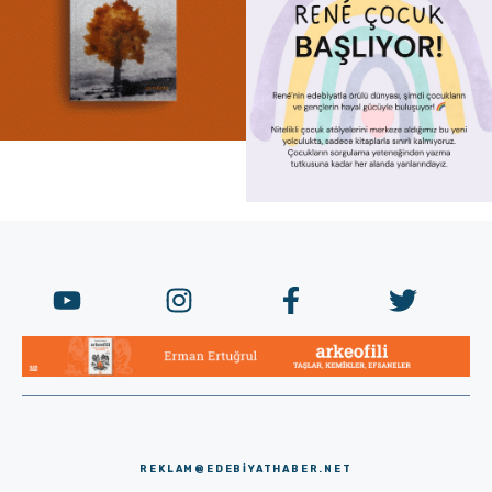
REKLAM@EDEBIYATHABER.NET