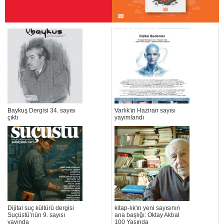
Baykuş Dergisi 34. sayısı
Varlık'ın Haziran sayısı
çıktı
yayımlandı
Dijital suç kültürü dergisi
kitap-lık'ın yeni sayısının
Suçüstü’nün 9. sayısı
ana başlığı: Oktay Akbal
yayında
100 Yaşında