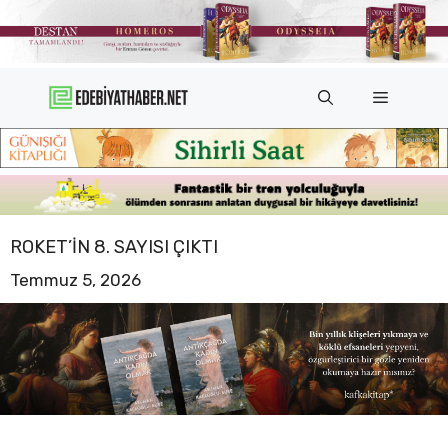
İçeriğe
atla
Menü
ROKET’IN 8. SAYISI ÇIKTI
Temmuz 5, 2026