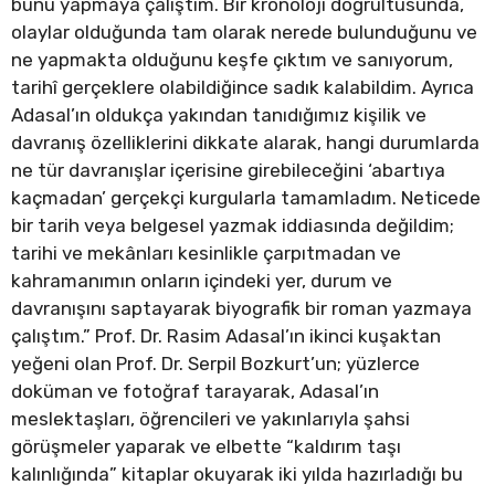
bunu yapmaya çalıştım. Bir kronoloji doğrultusunda,
olaylar olduğunda tam olarak nerede bulunduğunu ve
ne yapmakta olduğunu keşfe çıktım ve sanıyorum,
tarihî gerçeklere olabildiğince sadık kalabildim. Ayrıca
Adasal’ın oldukça yakından tanıdığımız kişilik ve
davranış özelliklerini dikkate alarak, hangi durumlarda
ne tür davranışlar içerisine girebileceğini ‘abartıya
kaçmadan’ gerçekçi kurgularla tamamladım. Neticede
bir tarih veya belgesel yazmak iddiasında değildim;
tarihi ve mekânları kesinlikle çarpıtmadan ve
kahramanımın onların içindeki yer, durum ve
davranışını saptayarak biyografik bir roman yazmaya
çalıştım.” Prof. Dr. Rasim Adasal’ın ikinci kuşaktan
yeğeni olan Prof. Dr. Serpil Bozkurt’un; yüzlerce
doküman ve fotoğraf tarayarak, Adasal’ın
meslektaşları, öğrencileri ve yakınlarıyla şahsi
görüşmeler yaparak ve elbette “kaldırım taşı
kalınlığında” kitaplar okuyarak iki yılda hazırladığı bu