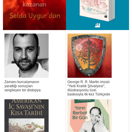
Zamanı kurcalamanın
George R. R. Martin imzalı
yarattığı sonuçları
"Yedi Krallık Şövalyesi",
sergileyen bir distopya
illüstrasyonlu özel
baskısıyla ilk kez Türkçede