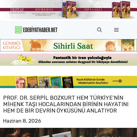
İçeriğe
atla
Menü
PROF. DR. SERPIL BOZKURT HEM TÜRKIYE’NIN
MIHENK TAŞI HOCALARINDAN BIRININ HAYATINI
HEM DE BIR DEVRIN ÖYKÜSÜNÜ ANLATIYOR
Haziran 8, 2026