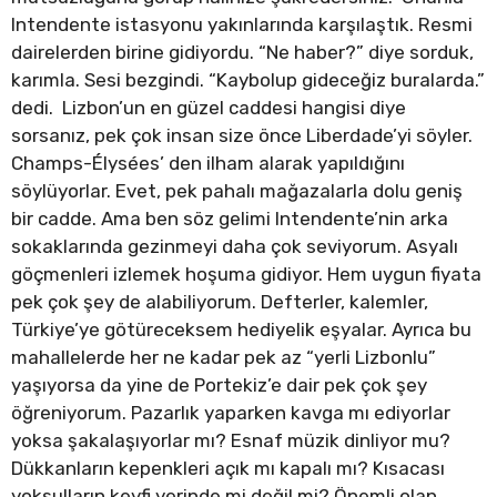
Intendente istasyonu yakınlarında karşılaştık. Resmi
dairelerden birine gidiyordu. “Ne haber?” diye sorduk,
karımla. Sesi bezgindi. “Kaybolup gideceğiz buralarda.”
dedi. Lizbon’un en güzel caddesi hangisi diye
sorsanız, pek çok insan size önce Liberdade’yi söyler.
Champs-Élysées’ den ilham alarak yapıldığını
söylüyorlar. Evet, pek pahalı mağazalarla dolu geniş
bir cadde. Ama ben söz gelimi Intendente’nin arka
sokaklarında gezinmeyi daha çok seviyorum. Asyalı
göçmenleri izlemek hoşuma gidiyor. Hem uygun fiyata
pek çok şey de alabiliyorum. Defterler, kalemler,
Türkiye’ye götüreceksem hediyelik eşyalar. Ayrıca bu
mahallelerde her ne kadar pek az “yerli Lizbonlu”
yaşıyorsa da yine de Portekiz’e dair pek çok şey
öğreniyorum. Pazarlık yaparken kavga mı ediyorlar
yoksa şakalaşıyorlar mı? Esnaf müzik dinliyor mu?
Dükkanların kepenkleri açık mı kapalı mı? Kısacası
yoksulların keyfi yerinde mi değil mi? Önemli olan