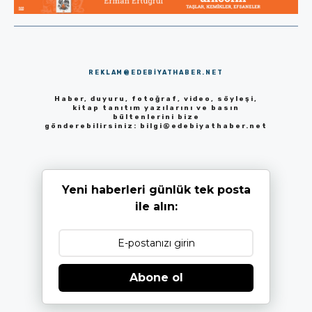
REKLAM@EDEBIYATHABER.NET
Haber, duyuru, fotoğraf, video, söyleşi,
kitap tanıtım yazılarını ve basın
bültenlerini bize
gönderebilirsiniz:
bilgi@edebiyathaber.net
Yeni haberleri günlük tek posta
ile alın:
Abone ol