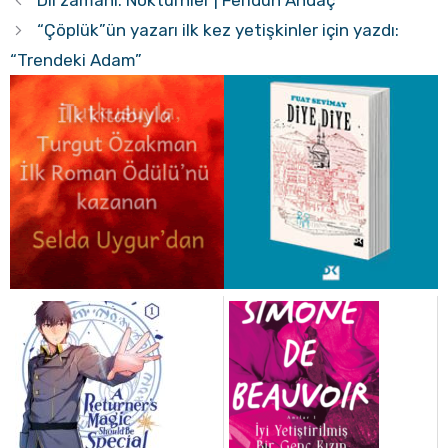
Dil zamanı: Noktürnler | Feridun Andaç
“Çöplük”ün yazarı ilk kez yetişkinler için yazdı:
“Trendeki Adam”