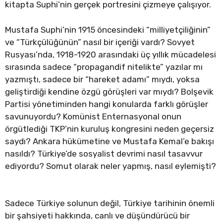
kitapta Suphi’nin gerçek portresini çizmeye çalışıyor.
Mustafa Suphi’nin 1915 öncesindeki “milliyetçiliğinin”
ve “Türkçülüğünün” nasıl bir içeriği vardı? Sovyet
Rusyası’nda, 1918-1920 arasındaki üç yıllık mücadelesi
sırasında sadece “propagandif nitelikte” yazılar mı
yazmıştı, sadece bir “hareket adamı” mıydı, yoksa
geliştirdiği kendine özgü görüşleri var mıydı? Bolşevik
Partisi yönetiminden hangi konularda farklı görüşler
savunuyordu? Komünist Enternasyonal onun
örgütlediği TKP’nin kuruluş kongresini neden geçersiz
saydı? Ankara hükümetine ve Mustafa Kemal’e bakışı
nasıldı? Türkiye’de sosyalist devrimi nasıl tasavvur
ediyordu? Somut olarak neler yapmış, nasıl eylemişti?
Sadece Türkiye solunun değil, Türkiye tarihinin önemli
bir şahsiyeti hakkında, canlı ve düşündürücü bir