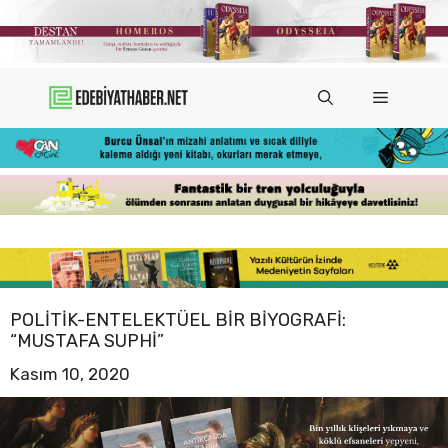
İçeriğe
atla
Menü
POLITIK-ENTELEKTÜEL BIR BIYOGRAFI:
“MUSTAFA SUPHI”
Kasım 10, 2020