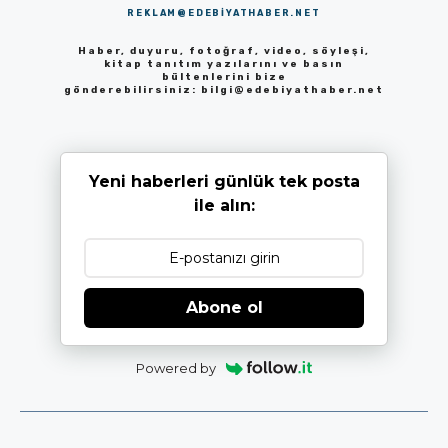
REKLAM@EDEBIYATHABER.NET
Haber, duyuru, fotoğraf, video, söyleşi,
kitap tanıtım yazılarını ve basın
bültenlerini bize
gönderebilirsiniz:
bilgi@edebiyathaber.net
Yeni haberleri günlük tek posta
ile alın:
Abone ol
Powered by