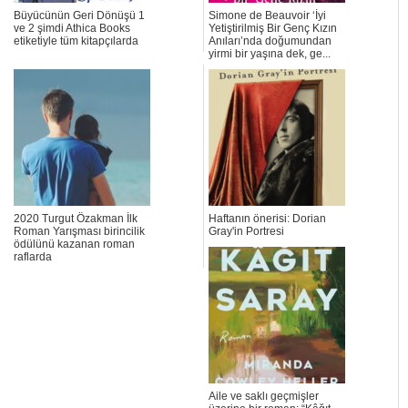
Büyücünün Geri Dönüşü 1
Simone de Beauvoir ‘İyi
ve 2 şimdi Athica Books
Yetiştirilmiş Bir Genç Kızın
etiketiyle tüm kitapçılarda
Anıları’nda doğumundan
yirmi bir yaşına dek, ge...
2020 Turgut Özakman İlk
Haftanın önerisi: Dorian
Roman Yarışması birincilik
Gray'in Portresi
ödülünü kazanan roman
raflarda
Aile ve saklı geçmişler