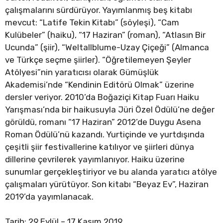
çalışmalarını sürdürüyor. Yayımlanmış beş kitabı
mevcut: “Latife Tekin Kitabı” (söyleşi), “Cam
Kulübeler” (haiku), “17 Haziran” (roman), “Atlasın Bir
Ucunda” (şiir), “Weltallblume-Uzay Çiçeği” (Almanca
ve Türkçe seçme şiirler). “Öğretilemeyen Şeyler
Atölyesi”nin yaratıcısı olarak Gümüşlük
Akademisi’nde “Kendinin Editörü Olmak” üzerine
dersler veriyor. 2010’da Boğaziçi Kitap Fuarı Haiku
Yarışması’nda bir haikusuyla Jüri Özel Ödülü’ne değer
görüldü, romanı “17 Haziran” 2012’de Duygu Asena
Roman Ödülü’nü kazandı. Yurtiçinde ve yurtdışında
çeşitli şiir festivallerine katılıyor ve şiirleri dünya
dillerine çevrilerek yayımlanıyor. Haiku üzerine
sunumlar gerçekleştiriyor ve bu alanda yaratıcı atölye
çalışmaları yürütüyor. Son kitabı “Beyaz Ev”, Haziran
2019’da yayımlanacak.
Tarih: 29 Eylül – 17 Kasım 2019