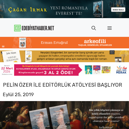
İçeriğe
atla
Menü
PELIN ÖZER ILE EDITÖRLÜK ATÖLYESI BAŞLIYOR
Eylül 25, 2019