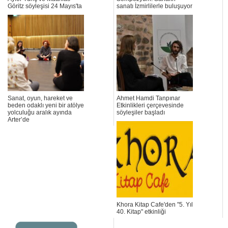
Göritz söyleşisi 24 Mayıs'ta
sanatı İzmirlilerle buluşuyor
Sanat, oyun, hareket ve
Ahmet Hamdi Tanpınar
beden odaklı yeni bir atölye
Etkinlikleri çerçevesinde
yolculuğu aralık ayında
söyleşiler başladı
Arter’de
Khora Kitap Cafe'den "5. Yıl
40. Kitap" etkinliği