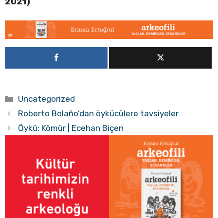
2021)
Kategoriler
Uncategorized
Roberto Bolaño’dan öykücülere tavsiyeler
Öykü: Kömür | Ecehan Biçen