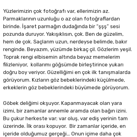
Yüzlerimizin çok fotoğrafı var, ellerimizin az.
Parmaklarının uzunluğu o az olan fotoğraflardan
birinde. İşaret parmağın dudağında bir “şşş” sesi
pozunda duruyor. Yakışıklısın, çok. Ben de güzelim,
hem de çok. Saçlarım uzun, nerdeyse belimde, bakır
renginde. Beyazım, yüzümde birkaç çil. Gözlerim yeşil.
Toprak rengi elbisemin altında beyaz memelerim
filizleniyor, kollarımı göğsümde birleştirince yukarı
doğru boy veriyor. Güzelliğimi en çok ilk tanışmalarda
görüyorum. Kızların göz bebeklerindeki küçülmede,
erkeklerin göz bebeklerindeki büyümede görüyorum.
Göbek deliğimi okşuyor. Kapanmayacak olan yara
izimi, bir zamanlar annemle aramda olan bağın izini.
Bu çukur herkeste var; var oluş, var ediş yerinin tam
üzerinde. İlk orası kopuyor. Bir zamanlar içeride, en
içeride olduğumuz gerçeği… Onun içime daha çok