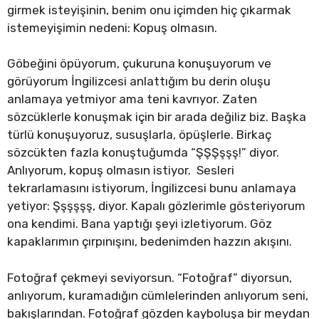
girmek isteyişinin, benim onu içimden hiç çıkarmak
istemeyişimin nedeni: Kopuş olmasın.
Göbeğini öpüyorum, çukuruna konuşuyorum ve
görüyorum İngilizcesi anlattığım bu derin oluşu
anlamaya yetmiyor ama teni kavrıyor. Zaten
sözcüklerle konuşmak için bir arada değiliz biz. Başka
türlü konuşuyoruz, susuşlarla, öpüşlerle. Birkaç
sözcükten fazla konuştuğumda “ŞŞŞşşş!” diyor.
Anlıyorum, kopuş olmasın istiyor. Sesleri
tekrarlamasını istiyorum, İngilizcesi bunu anlamaya
yetiyor: Şşşşşş, diyor. Kapalı gözlerimle gösteriyorum
ona kendimi. Bana yaptığı şeyi izletiyorum. Göz
kapaklarımın çırpınışını, bedenimden hazzın akışını.
Fotoğraf çekmeyi seviyorsun. “Fotoğraf” diyorsun,
anlıyorum, kuramadığın cümlelerinden anlıyorum seni,
bakışlarından. Fotoğraf gözden kayboluşa bir meydan