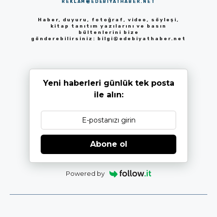
REKLAM@EDEBIYATHABER.NET
Haber, duyuru, fotoğraf, video, söyleşi,
kitap tanıtım yazılarını ve basın
bültenlerini bize
gönderebilirsiniz:
bilgi@edebiyathaber.net
Yeni haberleri günlük tek posta
ile alın:
Abone ol
Powered by