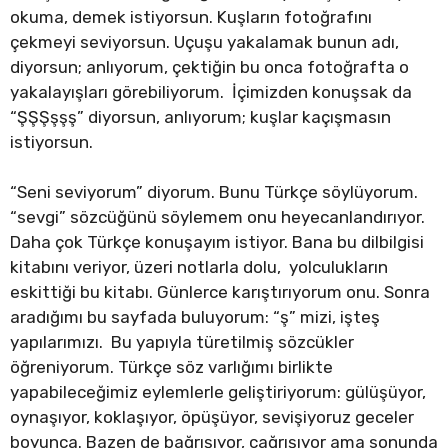
okuma, demek istiyorsun. Kuşların fotoğrafını
çekmeyi seviyorsun. Uçuşu yakalamak bunun adı,
diyorsun; anlıyorum, çektiğin bu onca fotoğrafta o
yakalayışları görebiliyorum. İçimizden konuşsak da
“ŞŞŞşşş” diyorsun, anlıyorum; kuşlar kaçışmasın
istiyorsun.
“Seni seviyorum” diyorum. Bunu Türkçe söylüyorum.
“sevgi” sözcüğünü söylemem onu heyecanlandırıyor.
Daha çok Türkçe konuşayım istiyor. Bana bu dilbilgisi
kitabını veriyor, üzeri notlarla dolu, yolculukların
eskittiği bu kitabı. Günlerce karıştırıyorum onu. Sonra
aradığımı bu sayfada buluyorum: “ş” mizi, işteş
yapılarımızı. Bu yapıyla türetilmiş sözcükler
öğreniyorum. Türkçe söz varlığımı birlikte
yapabileceğimiz eylemlerle geliştiriyorum: gülüşüyor,
oynaşıyor, koklaşıyor, öpüşüyor, sevişiyoruz geceler
boyunca. Bazen de bağrışıyor, çağrışıyor ama sonunda