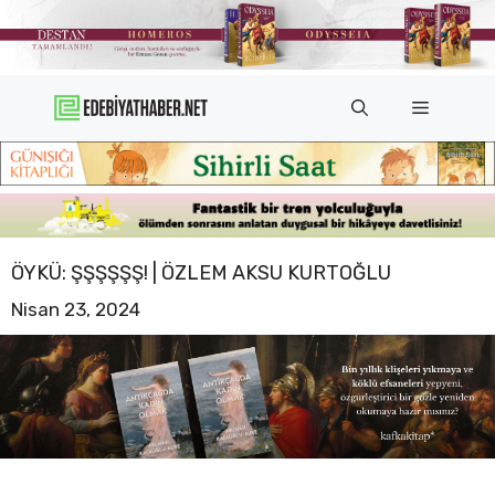
İçeriğe
atla
Menü
ÖYKÜ: ŞŞŞŞŞŞ! | ÖZLEM AKSU KURTOĞLU
Nisan 23, 2024