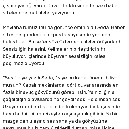
çıkma yasağı vardı. Davut farklı isimlerle bazı haber
sitelerinde makaleler yazıyordu.
Mevlana rumuzunu da görünce emin oldu Seda. Haber
sitesine gönderdiği e-posta sayesinde yeniden
buluştular. Bu sefer sözcüklerden kaleler örüyorlardı.
Sessizliğin kalesini. Kelimelerin birleştirici sihri
büyülüyor, içlerinde büyüyen sessizliğin kalesi
geçilmez oluyordu.
“Ses!” diye yazdı Seda, “Niye bu kadar önemli biliyor
musun? Kapalı mekânlarda, dört duvar arasında en
fazla bir avuç gökyüzünü görebilirsin. Yalnızlığınla
çoğaldığın o avlularda her şeydir ses. Hele insan sesi.
Uzayın koordinatları bile belli olmayan bir köşesinde
hayata dair bir mucizeyle karşılaşmak gibidir. Ya bir
mazgaldan ulaşır o ses sana ya da gökyüzüne
savrulmuş bir tutam Kızılderili dumanı misali içine