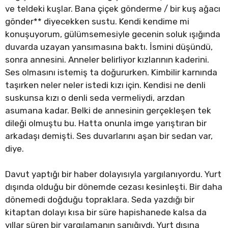
ve teldeki kuşlar. Bana çiçek gönderme / bir kuş ağacı
gönder** diyecekken sustu. Kendi kendime mi
konuşuyorum, gülümsemesiyle gecenin soluk ışığında
duvarda uzayan yansımasına baktı. İsmini düşündü,
sonra annesini. Anneler belirliyor kızlarının kaderini.
Ses olmasını istemiş ta doğururken. Kimbilir karnında
taşırken neler neler istedi kızı için. Kendisi ne denli
suskunsa kızı o denli seda vermeliydi, arzdan
asumana kadar. Belki de annesinin gerçekleşen tek
dileği olmuştu bu. Hatta onunla imge yarıştıran bir
arkadaşı demişti. Ses duvarlarını aşan bir sedan var,
diye.
Davut yaptığı bir haber dolayısıyla yargılanıyordu. Yurt
dışında olduğu bir dönemde cezası kesinleşti. Bir daha
dönemedi doğduğu topraklara. Seda yazdığı bir
kitaptan dolayı kısa bir süre hapishanede kalsa da
yıllar süren bir yargılamanın sanığıydı. Yurt dışına