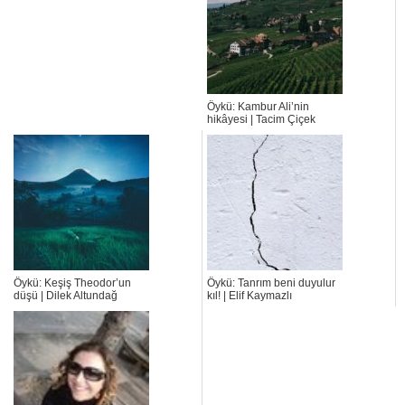
Öykü: Kambur Ali’nin
hikâyesi | Tacim Çiçek
Öykü: Keşiş Theodor’un
Öykü: Tanrım beni duyulur
düşü | Dilek Altundağ
kıl! | Elif Kaymazlı