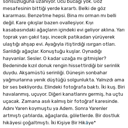
sonsuzluğuna uzanıyor. Ucu bucağı yok. Göz
mesafesinin bittiği yerde karartı. Belki de göz
kararması. Benzetme hepsi. Bina mı orman mı belli
değil. Kare çıkışlar bazen ovalleşiyor. Kıyı
kasabasındaki ağaçların içindeki evi geliyor aklına. Yarı
toprak yarı çakıl taşı, incecik patikadan yürüyerek
ulaştığı ahşap evi. Ayağıyla itiştirdiği ısırgan otları.
Sarıldığı ağaçlar. Konuştuğu kuşlar. Oynadığı
hayvanlar. Sesler. O kadar uzağa mı gitmişler?
Bedeninde kızıl donuk rengin hissettirdiği bir serinlik
duydu. Akşamüstü serinliği. Güneşin sonbahar
yağmurlarına yenik düştüğü solgunlukta. Yalnızdı ama
bir ses bekliyordu. Elindeki fotoğrafa baktı. İki kuş. Biri
havalanmış, uçuyor. Diğeri kanatlarını germiş, ha uçtu
uçacak. Zamana asılı kalmış bir fotoğraf karesinde.
Adını Yaren koymuştu ya Adem. Sonra Yarenler
artmıştı çatılarda, ağaçlarda, göletlerde. Bir dostluk
hikâyesi çoğaltmıştı. İki Kişiye Bir Hik
â
ye*