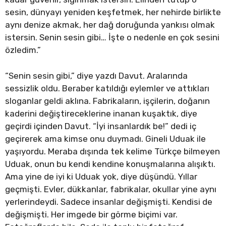
sesin, dünyayı yeniden keşfetmek, her nehirde birlikte
aynı denize akmak, her dağ doruğunda yankısı olmak
istersin. Senin sesin gibi… İşte o nedenle en çok sesini
özledim.”
“Senin sesin gibi,” diye yazdı Davut. Aralarında
sessizlik oldu. Beraber katıldığı eylemler ve attıkları
sloganlar geldi aklına. Fabrikaların, işçilerin, doğanın
kaderini değiştireceklerine inanan kuşaktık, diye
geçirdi içinden Davut. “İyi insanlardık be!” dedi iç
geçirerek ama kimse onu duymadı. Gineli Uduak ile
yaşıyordu. Meraba dışında tek kelime Türkçe bilmeyen
Uduak, onun bu kendi kendine konuşmalarına alışıktı.
Ama yine de iyi ki Uduak yok, diye düşündü. Yıllar
geçmişti. Evler, dükkanlar, fabrikalar, okullar yine aynı
yerlerindeydi. Sadece insanlar değişmişti. Kendisi de
değişmişti. Her imgede bir görme biçimi var.