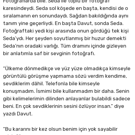
Fotoğraflarda bile. Seda ile toplu bir fotoğraf
karesindeydi. Seda sol köşede en başta, kendisi de o
sıralamanın en sonundaydı. Sağdan bakıldığında aynı
tanım yine geçerliydi. En başta Davut, sonda Seda.
Fotoğraftaki yedi kişi arasında onun gördüğü tek kişi
Seda’ydı. Her şeyden soyutlanmış bir huzur demekti
Seda’nın oradaki varlığı. Tüm dramını içinde gizleyen
bir anlatımla saf bir sevginin fotoğrafı.
“Ülkeme dönmedikçe ve yüz yüze olmadıkça kimseyle
görüntülü görüşme yapmama sözü verdim kendime,
sevdiklerim dâhil. Telefonla bile kimseyle
konuşmadım. İsmimi bile kullanmadım bir daha. Senin
gibi kelimelerimin dilinden anlayanlar bulabildi sadece
beni. En çok sevdiklerinin sesini özlüyor insan.” diye
yazdı Davut.
“Bu kararını bir kez olsun benim için yok sayabilir