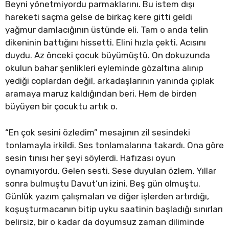
Beyni yönetmiyordu parmaklarını. Bu istem dışı
hareketi saçma gelse de birkaç kere gitti geldi
yağmur damlacığının üstünde eli. Tam o anda telin
dikeninin battığını hissetti. Elini hızla çekti. Acısını
duydu. Az önceki çocuk büyümüştü. On dokuzunda
okulun bahar şenlikleri eyleminde gözaltına alınıp
yediği coplardan değil, arkadaşlarının yanında çıplak
aramaya maruz kaldığından beri. Hem de birden
büyüyen bir çocuktu artık o.
“En çok sesini özledim” mesajının zil sesindeki
tonlamayla irkildi. Ses tonlamalarına takardı. Ona göre
sesin tınısı her şeyi söylerdi. Hafızası oyun
oynamıyordu. Gelen sesti. Sese duyulan özlem. Yıllar
sonra bulmuştu Davut’un izini. Beş gün olmuştu.
Günlük yazım çalışmaları ve diğer işlerden artırdığı,
koşuşturmacanın bitip uyku saatinin başladığı sınırları
belirsiz, bir o kadar da doyumsuz zaman diliminde