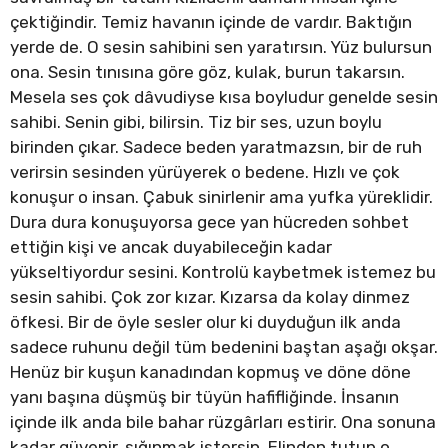
çektiğindir. Temiz havanın içinde de vardır. Baktığın
yerde de. O sesin sahibini sen yaratırsın. Yüz bulursun
ona. Sesin tınısına göre göz, kulak, burun takarsın.
Mesela ses çok dâvudiyse kısa boyludur genelde sesin
sahibi. Senin gibi, bilirsin. Tiz bir ses, uzun boylu
birinden çıkar. Sadece beden yaratmazsın, bir de ruh
verirsin sesinden yürüyerek o bedene. Hızlı ve çok
konuşur o insan. Çabuk sinirlenir ama yufka yüreklidir.
Dura dura konuşuyorsa gece yan hücreden sohbet
ettiğin kişi ve ancak duyabileceğin kadar
yükseltiyordur sesini. Kontrolü kaybetmek istemez bu
sesin sahibi. Çok zor kızar. Kızarsa da kolay dinmez
öfkesi. Bir de öyle sesler olur ki duyduğun ilk anda
sadece ruhunu değil tüm bedenini baştan aşağı okşar.
Henüz bir kuşun kanadından kopmuş ve döne döne
yanı başına düşmüş bir tüyün hafifliğinde. İnsanın
içinde ilk anda bile bahar rüzgârları estirir. Ona sonuna
kadar güvenir, sığınmak istersin. Elinden tutup o