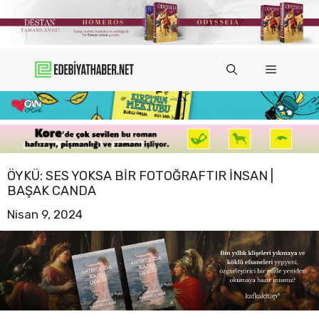
İçeriğe
atla
Menü
ÖYKÜ: SES YOKSA BIR FOTOĞRAFTIR INSAN |
BAŞAK CANDA
Nisan 9, 2024