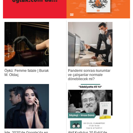
Öykü: Femme fatale | Burak
Pandemi sonrası kurumlar
M. Oldaç
ve çalışanlar normale
dönebilecek mi?
İşte, 2020’de Google’da en
Akif Kurtuluş 20 Eylül’de