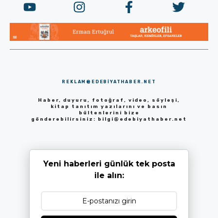
REKLAM@EDEBIYATHABER.NET
Haber, duyuru, fotoğraf, video, söyleşi,
kitap tanıtım yazılarını ve basın
bültenlerini bize
gönderebilirsiniz:
bilgi@edebiyathaber.net
Yeni haberleri günlük tek posta
ile alın: