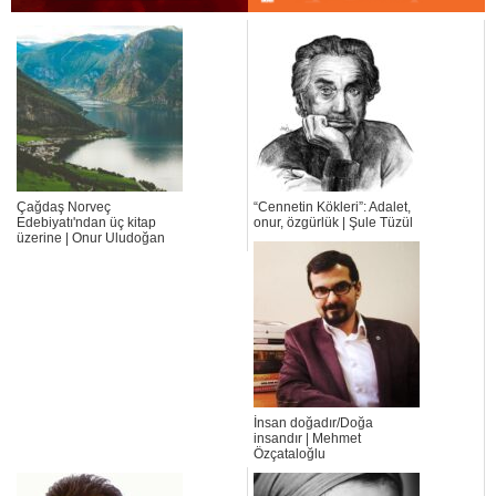
Çağdaş Norveç
“Cennetin Kökleri”: Adalet,
Edebiyatı'ndan üç kitap
onur, özgürlük | Şule Tüzül
üzerine | Onur Uludoğan
İnsan doğadır/Doğa
insandır | Mehmet
Özçataloğlu