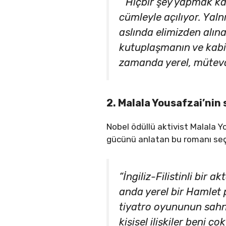
“‘Hiçbir şey yapmak kad
cümleyle açılıyor. Yaln
aslında elimizden alın
kutuplaşmanın ve kabile
zamanda yerel, mütevaz
2. Malala Yousafzai’nin
Nobel ödüllü aktivist Malala Y
gücünü anlatan bu romanı seç
“İngiliz-Filistinli bir 
anda yerel bir Hamlet p
tiyatro oyununun sahn
kişisel ilişkiler beni 