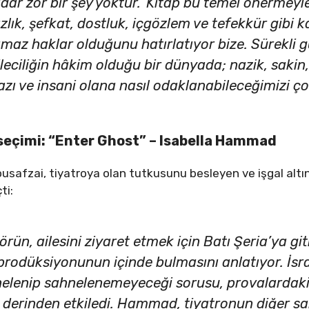
ar zor bir şey yoktur.’ Kitap bu temel önermeyle
ızlık, şefkat, dostluk, içgözlem ve tefekkür gibi 
amaz haklar olduğunu hatırlatıyor bize. Sürekli 
ciliğin hâkim olduğu bir dünyada; nazik, sakin, d
ı ve insani olana nasıl odaklanabileceğimizi çok
 seçimi: “Enter Ghost” – Isabella Hammad
ousafzai, tiyatroya olan tutkusunu besleyen ve işgal alt
ti:
aktörün, ailesini ziyaret etmek için Batı Şeria’ya gi
rodüksiyonunun içinde bulmasını anlatıyor. İsrail
elenip sahnelenemeyeceği sorusu, provalardaki ç
çok derinden etkiledi. Hammad, tiyatronun diğer sa