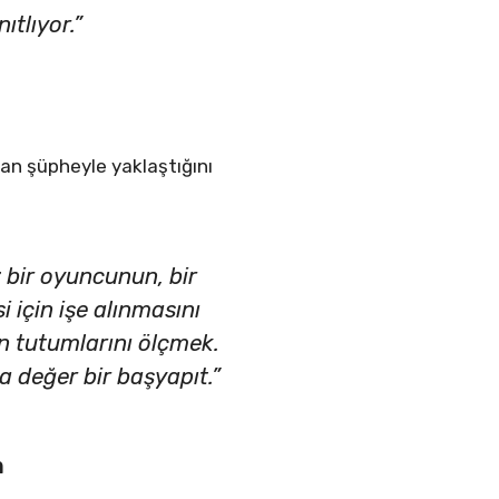
tlıyor.”
man şüpheyle yaklaştığını
z bir oyuncunun, bir
 için işe alınmasını
n tutumlarını ölçmek.
 değer bir başyapıt.”
n