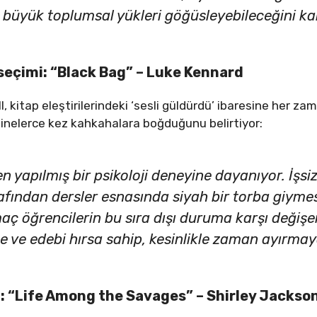
üyük toplumsal yükleri göğüsleyebileceğini kanı
 seçimi: “Black Bag” – Luke Kennard
, kitap eleştirilerindeki ‘sesli güldürdü’ ibaresine her za
zinelerce kez kahkahalara boğduğunu belirtiyor:
n yapılmış bir psikoloji deneyine dayanıyor. İşsi
afından dersler esnasında siyah bir torba giymesi
aç öğrencilerin bu sıra dışı duruma karşı değişe
ve edebi hırsa sahip, kesinlikle zaman ayırmaya
: “Life Among the Savages” – Shirley Jackso