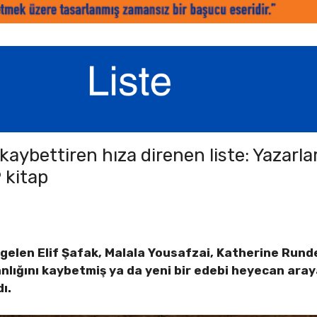
kaybettiren hıza direnen liste: Yazarla
9 kitap
 gelen Elif Şafak, Malala Yousafzai, Katherine Runde
anlığını kaybetmiş ya da yeni bir edebi heyecan aray
dı.