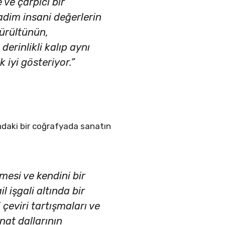
 ve çarpıcı bir
kadim insani değerlerin
gürültünün,
erinlikli kalıp aynı
 iyi gösteriyor.”
ındaki bir coğrafyada sanatın
tmesi ve kendini bir
 işgali altında bir
eviri tartışmaları ve
nat dallarının