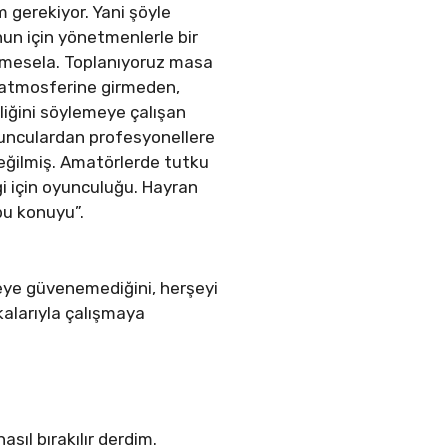
m gerekiyor. Yani şöyle
nun için yönetmenlerle bir
r mesela. Toplanıyoruz masa
n atmosferine girmeden,
liğini söylemeye çalışan
yunculardan profesyonellere
değilmiş. Amatörlerde tutku
i için oyunculuğu. Hayran
bu konuyu”.
seye güvenemediğini, herşeyi
kalarıyla çalışmaya
sıl bırakılır derdim.