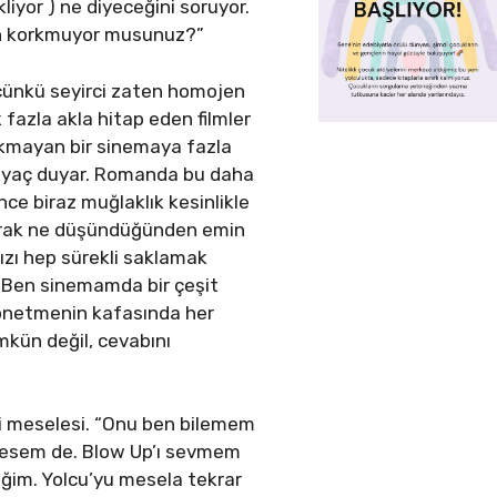
liyor ) ne diyeceğini soruyor.
tan korkmuyor musunuz?”
 çünkü seyirci zaten homojen
k fazla akla hitap eden filmler
rakmayan bir sinemaya fazla
htiyaç duyar. Romanda bu daha
ce biraz muğlaklık kesinlikle
olarak ne düşündüğünden emin
mızı hep sürekli saklamak
 Ben sinemamda bir çeşit
Yönetmenin kafasında her
kün değil, cevabını
ni meselesi. “Onu ben bilemem
vmesem de. Blow Up’ı sevmem
diğim. Yolcu’yu mesela tekrar