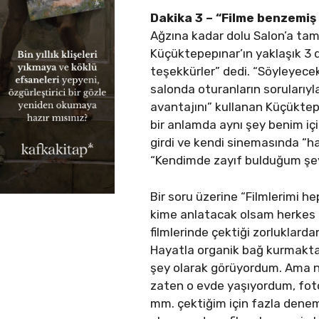
Dakika 3 – “Filme benzemiş
Ağzına kadar dolu Salon’a tam 
Küçüktepepınar’ın yaklaşık 3 d
teşekkürler” dedi. “Söyleyece
salonda oturanların sorularıyla 
avantajını” kullanan Küçükte
bir anlamda aynı şey benim iç
girdi ve kendi sinemasında “ha
“Kendimde zayıf bulduğum şeyl
Bir soru üzerine “Filmlerimi hep
kime anlatacak olsam herkes n
filmlerinde çektiği zorluklard
Hayatla organik bağ kurmakta
şey olarak görüyordum. Ama n
zaten o evde yaşıyordum, foto
mm. çektiğim için fazla dene