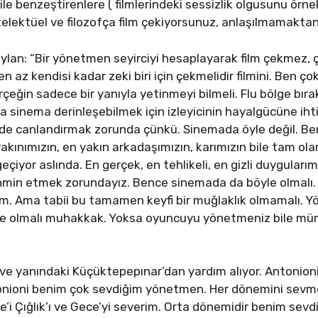
le benzeştirenlere ( filmlerindeki sessizlik olgusunu örnek
Entelektüel ve filozofça film çekiyorsunuz, anlaşılmamak
Ceylan: “Bir yönetmen seyirciyi hesaplayarak film çekmez,
en az kendisi kadar zeki biri için çekmelidir filmini. Ben ço
çeğin sadece bir yanıyla yetinmeyi bilmeli. Flu bölge bı
sa sinema derinleşebilmek için izleyicinin hayalgücüne i
inde canlandırmak zorunda çünkü. Sinemada öyle değil. Ben
yakınımızın, en yakın arkadaşımızın, karımızın bile tam 
eçiyor aslında. En gerçek, en tehlikeli, en gizli duyguları
hmin etmek zorundayız. Bence sinemada da böyle olmalı.
m. Ama tabii bu tamamen keyfi bir muğlaklık olmamalı. 
lde olmalı muhakkak. Yoksa oyuncuyu yönetmeniz bile müm
 ve yanındaki Küçüktepepınar’dan yardım alıyor. Antonio
Antonioni benim çok sevdiğim yönetmen. Her dönemini se
e’i Çığlık’ı ve Gece’yi severim. Orta dönemidir benim sev