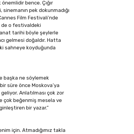
önemlidir bence. Çığır
ii, sinemanın pek dokunmadığı
Cannes Film Festivali’nde
e de o festivaldeki
nat tarihi böyle şeylerle
ı gelmesi doğaldır. Hatta
vski sahneye koyduğunda
ine başka ne söylemek
e bir süre önce Moskova’ya
geliyor. Anlatılması çok zor
ş ve çok beğenmiş mesela ve
nleştiren bir yazar.”
enim için. Atmadığımız takla