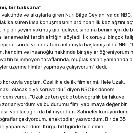
 mi, bir baksana”
vaktinde ve alkışlarla giren Nuri Bilge Ceylan, ya da NBC,
akika süren kısa konuşmasının ardından ilk kez ağzını açtı
k hiç bir şeyim yokmuş gibi geliyor, sinema benim için d
ilerlemesini tercih ettiğini söyledi. İlk soruyu, bir çok ta
pepınar sordu ve ders tam anlamıyla başlamış oldu. NBC 
in, kendim ve insanoğlu hakkında bir şeyler öğreniyorum h
yatın bilinmeyen taraflarında, muğlak kalan yanlarında do
er üzerine filmler yapmaya çalışıyorum” dedi.
 korkuyla yaptım. Özellikle de ilk filmlerimi. Hele Uzak,
asıl olacak diye soruyordu.” diyen NBC ilk dönem
an dem vurdu. “Uzak zaten çok otobiyografik bir hikaye.
 zorlanıyordum ve bu durumu filmi yapılmaya değer bir
asıl yapılacağını da bilmiyordum. Sahneler kuruyordum,
ğraflar çekiyordum, anektodlar yazıyordum. Bir de 35
me yapamıyordum. Kurgu bittiğinde bile emin