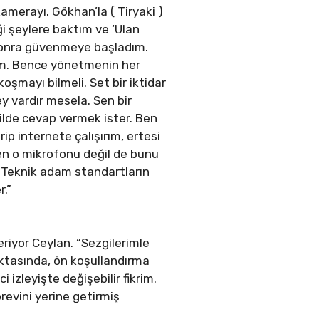
amerayı. Gökhan’la ( Tiryaki )
i şeylere baktım ve ‘Ulan
 Sonra güvenmeye başladım.
um. Bence yönetmenin her
koşmayı bilmeli. Set bir iktidar
ey vardır mesela. Sen bir
ilde cevap vermek ister. Ben
ip internete çalışırım, ertesi
en o mikrofonu değil de bunu
. Teknik adam standartların
r.”
eriyor Ceylan. “Sezgilerimle
noktasında, ön koşullandırma
zleyişte değişebilir fikrim.
revini yerine getirmiş