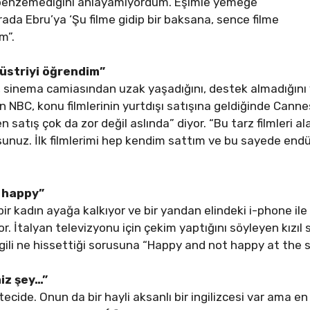
 benzemediğini anlayamıyordum. Eşimle yemeğe
ada Ebru’ya ‘Şu filme gidip bir baksana, sence filme
m”.
düstriyi öğrendim”
ını, sinema camiasından uzak yaşadığını, destek almadığını 
yen NBC, konu filmlerinin yurtdışı satışına geldiğinde Cann
n satış çok da zor değil aslında” diyor. “Bu tarz filmleri a
sunuz. İlk filmlerimi hep kendim sattım ve bu sayede endü
t happy”
 bir kadın ayağa kalkıyor ve bir yandan elindeki i-phone il
r. İtalyan televizyonu için çekim yaptığını söyleyen kızıl sa
lgili ne hissettiği sorusuna “Happy and not happy at the 
miz şey…”
ecide. Onun da bir hayli aksanlı bir ingilizcesi var ama en