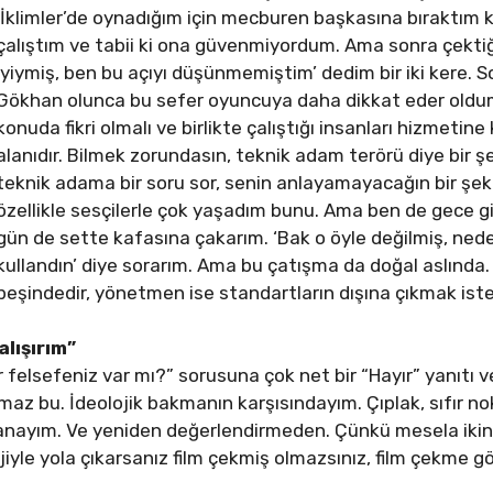
‘İklimler’de oynadığım için mecburen başkasına bıraktım k
çalıştım ve tabii ki ona güvenmiyordum. Ama sonra çektiğ
iyiymiş, ben bu açıyı düşünmemiştim’ dedim bir iki kere.
Gökhan olunca bu sefer oyuncuya daha dikkat eder old
konuda fikri olmalı ve birlikte çalıştığı insanları hizmetine 
alanıdır. Bilmek zorundasın, teknik adam terörü diye bir ş
teknik adama bir soru sor, senin anlayamayacağın bir şek
özellikle sesçilerle çok yaşadım bunu. Ama ben de gece gir
gün de sette kafasına çakarım. ‘Bak o öyle değilmiş, ned
kullandın’ diye sorarım. Ama bu çatışma da doğal aslında
peşindedir, yönetmen ise standartların dışına çıkmak iste
alışırım”
 felsefeniz var mı?” sorusuna çok net bir “Hayır” yanıtı v
 olmaz bu. İdeolojik bakmanın karşısındayım. Çıplak, sıfır 
yım. Ve yeniden değerlendirmeden. Çünkü mesela ikinci i
jiyle yola çıkarsanız film çekmiş olmazsınız, film çekme gö