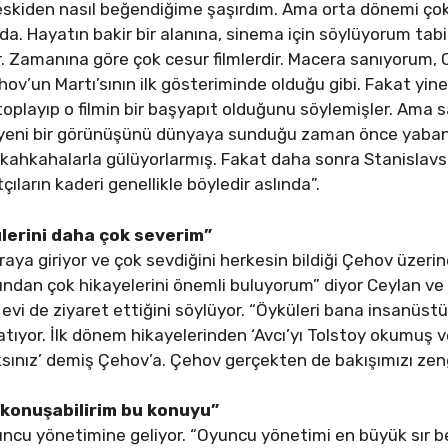
skiden nasıl beğendiğime şaşırdım. Ama orta dönemi çok 
a. Hayatın bakir bir alanına, sinema için söylüyorum tab
r. Zamanına göre çok cesur filmlerdir. Macera sanıyorum, 
hov’un Martı’sının ilk gösteriminde olduğu gibi. Fakat yin
playıp o filmin bir başyapıt olduğunu söylemişler. Ama sa
n yeni bir görünüşünü dünyaya sunduğu zaman önce yabanc
r kahkahalarla gülüyorlarmış. Fakat daha sonra Stanisla
ıların kaderi genellikle böyledir aslında”.
lerini daha çok severim”
ya giriyor ve çok sevdiğini herkesin bildiği Çehov üzer
rından çok hikayelerini önemli buluyorum” diyor Ceylan v
vi de ziyaret ettiğini söylüyor. “Öyküleri bana insanüstü 
nlatıyor. İlk dönem hikayelerinden ‘Avcı’yı Tolstoy okumu
ksınız’ demiş Çehov’a. Çehov gerçekten de bakışımızı zengi
 konuşabilirim bu konuyu”
uncu yönetimine geliyor. “Oyuncu yönetimi en büyük sır b