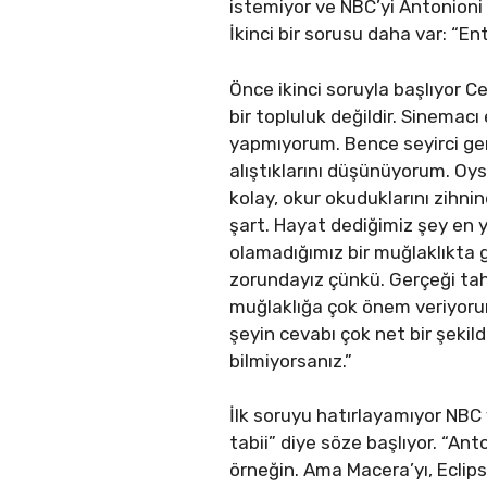
istemiyor ve NBC’yi Antonioni i
İkinci bir sorusu daha var: “
Önce ikinci soruyla başlıyor 
bir topluluk değildir. Sinemacı 
yapmıyorum. Bence seyirci ger
alıştıklarını düşünüyorum. Oy
kolay, okur okuduklarını zihn
şart. Hayat dediğimiz şey en 
olamadığımız bir muğlaklıkta g
zorundayız çünkü. Gerçeği ta
muğlaklığa çok önem veriyoru
şeyin cevabı çok net bir şeki
bilmiyorsanız.”
İlk soruyu hatırlayamıyor NBC
tabii” diye söze başlıyor. “
örneğin. Ama Macera’yı, Eclips