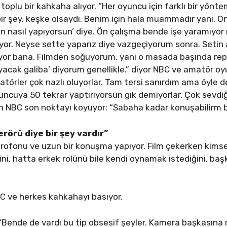
oplu bir kahkaha alıyor. “Her oyuncu için farklı bir yönte
ir şey, keşke olsaydı. Benim için hala muammadır yani. O
sen nasıl yapıyorsun’ diye. Ön çalışma bende işe yaramıyo
iyor. Neyse sette yaparız diye vazgeçiyorum sonra. Seti
eliyor bana. Filmden soğuyorum, yani o masada başında rep
yacak galiba’ diyorum genellikle.” diyor NBC ve amatör o
atörler çok nazlı oluyorlar. Tam tersi sanırdım ama öyle 
ncuya 50 tekrar yaptırıyorsun gık demiyorlar. Çok sevdiğ
en NBC son noktayı koyuyor: “Sabaha kadar konuşabilirm 
rörü diye bir şey vardır”
ikrofonu ve uzun bir konuşma yapıyor. Film çekerken kim
ni, hatta erkek rolünü bile kendi oynamak istediğini, baş
 NBC ve herkes kahkahayı basıyor.
“Bende de vardı bu tip obsesif şeyler. Kamera başkasına na