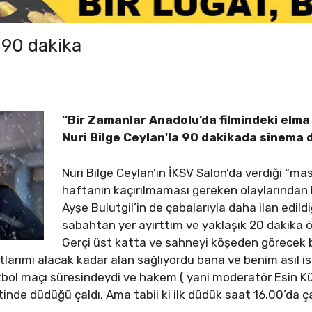
e 90 dakika
''Bir Zamanlar Anadolu’da filmindeki elma
Nuri Bilge Ceylan'la 90 dakikada sinema 
Nuri Bilge Ceylan’ın İKSV Salon’da verdiği “ma
haftanın kaçırılmaması gereken olaylarından b
Ayşe Bulutgil’in de çabalarıyla daha ilan edildi
sabahtan yer ayırttım ve yaklaşık 20 dakika 
Gerçi üst katta ve sahneyi köşeden görece
otlarımı alacak kadar alan sağlıyordu bana ve benim asıl 
futbol maçı süresindeydi ve hakem ( yani moderatör Esin 
nde düdüğü çaldı. Ama tabii ki ilk düdük saat 16.00’da ça