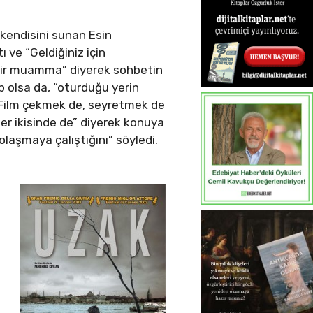
 kendisini sunan Esin
 ve “Geldiğiniz için
e bir muamma” diyerek sohbetin
lip olsa da, “oturduğu yerin
“Film çekmek de, seyretmek de
er ikisinde de” diyerek konuya
laşmaya çalıştığını” söyledi.