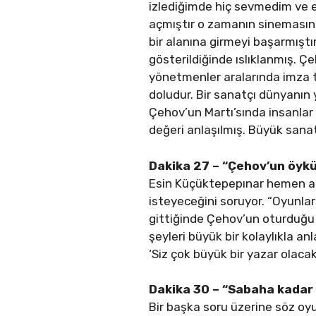
izlediğimde hiç sevmedim ve e
açmıştır o zamanın sinemasınd
bir alanına girmeyi başarmıştı
gösterildiğinde ıslıklanmış. Çe
yönetmenler aralarında imza to
doludur. Bir sanatçı dünyanı
Çehov’un Martı’sında insanla
değeri anlaşılmış. Büyük sanatç
Dakika 27 – “Çehov’un öykü
Esin Küçüktepepınar hemen ara
isteyeceğini soruyor. “Oyunla
gittiğinde Çehov’un oturduğu e
şeyleri büyük bir kolaylıkla a
‘Siz çok büyük bir yazar olaca
Dakika 30 – “Sabaha kadar
Bir başka soru üzerine söz oy