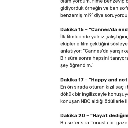
olamıyordum, filme benzeyip
gidiyorduk örneğin ve ben sofr
benzemiş mi?’ diye soruyordu
Dakika 15 – “Cannes’da en
İlk filmlerinde yalnız çalıştığ
ekiplerle film çektiğini söyle
anlatıyor: “Cannes’da yarışırke
Bir süre sonra hepsini tanıyor
şey öğrendim.”
Dakika 17 – “Happy and no
En ön sırada oturan kızıl saçlı
dökük bir ingilizceyle konuşuyo
konuşan NBC aldığı ödüllerle i
Dakika 20 – “Hayat dediği
Bu sefer sıra Tunuslu bir gazet