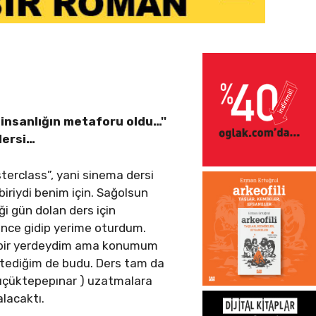
 insanlığın metaforu oldu…''
dersi…
sterclass”, yani sinema dersi
iriydi benim için. Sağolsun
ği gün dolan ders için
önce gidip yerime oturdum.
k bir yerdeydim ama konumum
istediğim de budu. Ders tam da
Küçüktepepınar ) uzatmalara
lacaktı.