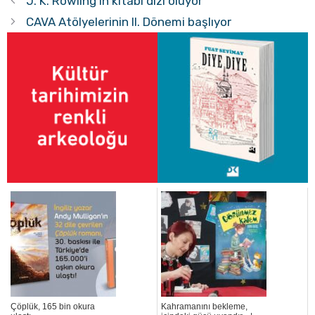
J. K. Rowling’in kitabı dizi oluyor
CAVA Atölyelerinin II. Dönemi başlıyor
Çöplük, 165 bin okura
Kahramanını bekleme,