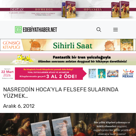
İçeriğe
atla
Menü
NASREDDIN HOCA’YLA FELSEFE SULARINDA
YÜZMEK…
Aralık 6, 2012