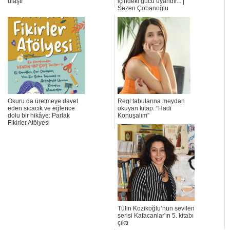
ulaştı
içindeki gücü uyandır... |
Sezen Çobanoğlu
Okuru da üretmeye davet
Regl tabularına meydan
eden sıcacık ve eğlence
okuyan kitap: “Hadi
dolu bir hikâye: Parlak
Konuşalım”
Fikirler Atölyesi
Tülin Kozikoğlu’nun sevilen
serisi Kafacanlar'ın 5. kitabı
çıktı