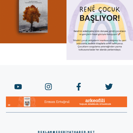
REKLAM@EDEBIYATHABER.NET