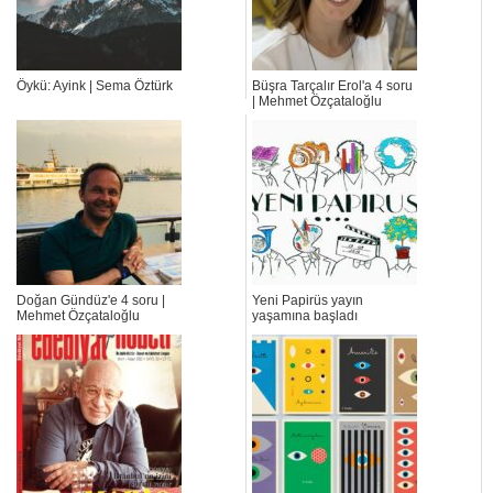
Öykü: Ayink | Sema Öztürk
Büşra Tarçalır Erol'a 4 soru
| Mehmet Özçataloğlu
Doğan Gündüz'e 4 soru |
Yeni Papirüs yayın
Mehmet Özçataloğlu
yaşamına başladı