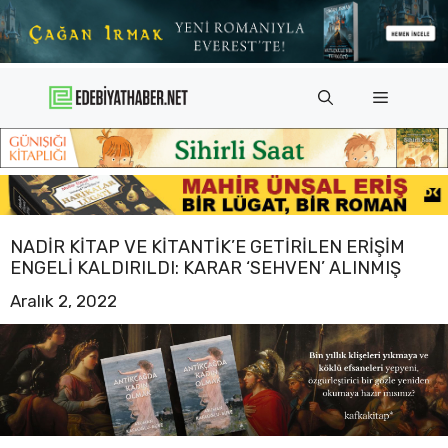
İçeriğe
atla
Menü
NADIR KITAP VE KITANTIK’E GETIRILEN ERIŞIM
ENGELI KALDIRILDI: KARAR ‘SEHVEN’ ALINMIŞ
Aralık 2, 2022