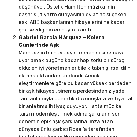
düşünüyor. Üstelik Hamilton müzikalinin
başarısı, tiyatro dünyasının evlat acısı çeken
eski ABD başkanlarının hikayelerini ne kadar
çok sevdiğinin en büyük kanıtı.
Gabriel García Márquez – Kolera
Günlerinde Aşk
Márquez’in bu büyüleyici romanını sinemaya
uyarlamak bugüne kadar hep zorlu bir süreç
oldu; en iyi yönetmenler bile kitabın şiirsel dilini
ekrana aktarırken zorlandı. Ancak
eleştirmenlere göre bu kadar yüksek perdeden
bir aşk hikayesi, sinema perdesinden ziyade
tam anlamıyla operatik dokunuşlara ve tiyatral
bir anlatıma ihtiyaç duyuyor. Hatta müzikal
tarzı modernleştirmek adına şarkıların son
dönemin epik aşk şarkılarına imza atan
dünyaca ünlü şarkıcı Rosalía tarafından
bestelenebileceği fikri şimdiden heyecan