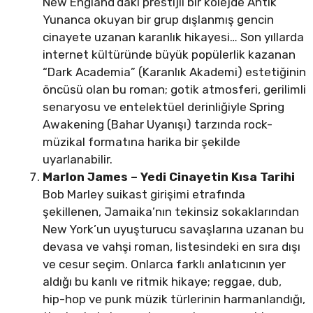
New England’daki prestijli bir kolejde Antik
Yunanca okuyan bir grup dışlanmış gencin
cinayete uzanan karanlık hikayesi… Son yıllarda
internet kültüründe büyük popülerlik kazanan
“Dark Academia” (Karanlık Akademi) estetiğinin
öncüsü olan bu roman; gotik atmosferi, gerilimli
senaryosu ve entelektüel derinliğiyle Spring
Awakening (Bahar Uyanışı) tarzında rock-
müzikal formatına harika bir şekilde
uyarlanabilir.
Marlon James – Yedi Cinayetin Kısa Tarihi
Bob Marley suikast girişimi etrafında
şekillenen, Jamaika’nın tekinsiz sokaklarından
New York’un uyuşturucu savaşlarına uzanan bu
devasa ve vahşi roman, listesindeki en sıra dışı
ve cesur seçim. Onlarca farklı anlatıcının yer
aldığı bu kanlı ve ritmik hikaye; reggae, dub,
hip-hop ve punk müzik türlerinin harmanlandığı,