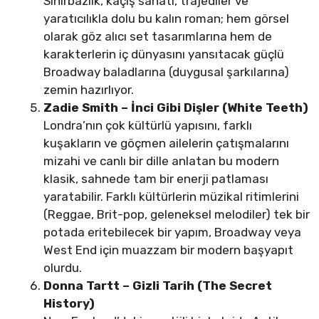
Sihirbazlık, kaçış sanatı, trajediler ve
yaratıcılıkla dolu bu kalın roman; hem görsel
olarak göz alıcı set tasarımlarına hem de
karakterlerin iç dünyasını yansıtacak güçlü
Broadway baladlarına (duygusal şarkılarına)
zemin hazırlıyor.
Zadie Smith – İnci Gibi Dişler (White Teeth)
Londra’nın çok kültürlü yapısını, farklı
kuşakların ve göçmen ailelerin çatışmalarını
mizahi ve canlı bir dille anlatan bu modern
klasik, sahnede tam bir enerji patlaması
yaratabilir. Farklı kültürlerin müzikal ritimlerini
(Reggae, Brit-pop, geleneksel melodiler) tek bir
potada eritebilecek bir yapım, Broadway veya
West End için muazzam bir modern başyapıt
olurdu.
Donna Tartt – Gizli Tarih (The Secret
History)