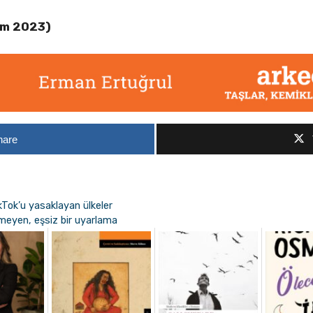
ım 2023)
hare
ikTok’u yasaklayan ülkeler
tmeyen, eşsiz bir uyarlama