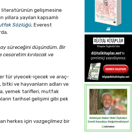
i literatürünün gelişmesine
’ın yıllara yayılan kapsamlı
utfak Sözlüğü
, Everest
rda.
ç ay süreceğini düşündüm. Bir
de cesaretim kırılacak ve
her tür yiyecek-içecek ve araç-
 bitki ve hayvanların adları ve
fya, yemek tarifleri, mutfak
arın tarihsel gelişimi gibi pek
yan herkes için vazgeçilmez bir