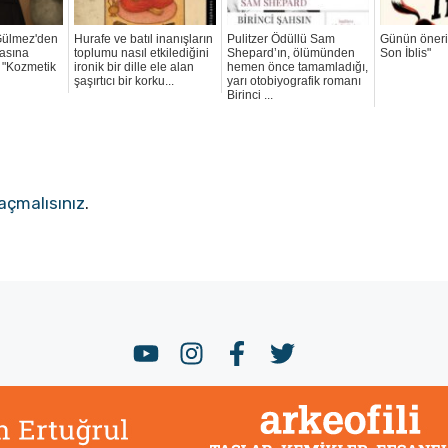
Gülmez'den
Hurafe ve batıl inanışların
Pulitzer Ödüllü Sam
Günün öneri
asına
toplumu nasıl etkilediğini
Shepard’ın, ölümünden
Son İblis"
: "Kozmetik
ironik bir dille ele alan
hemen önce tamamladığı,
şaşırtıcı bir korku...
yarı otobiyografik romanı
Birinci ...
açmalısınız
.