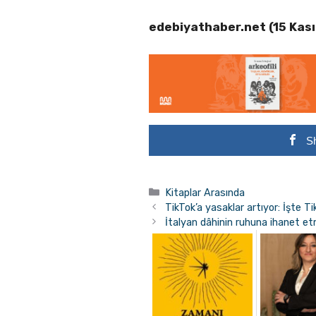
edebiyathaber.net (15 Kas
S
Kategoriler
Kitaplar Arasında
TikTok’a yasaklar artıyor: İşte T
İtalyan dâhinin ruhuna ihanet e