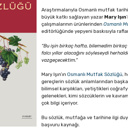
Araştırmalarıyla Osmanlı mutfak tarih
büyük katkı sağlayan yazar
Mary Işın
çalışmalarının ürünlerinden
Osmanlı M
editörlüğünde yepyeni baskısıyla rafla
“Bu işin birkaç hafta, bilemedim birka
falcı yıllar alacağını söyleseydi herhal
vazgeçecektim.”
Mary Işın’ın
Osmanlı Mutfak Sözlüğü
, 
gereçlerin sözlük anlamlarından başka,
bilimsel karşılıkları, yetiştikleri coğra
gelenekleri, kimi sözcüklerin ve kavraml
çok bilgi içeriyor.
Bu sözlük, mutfağa ve tarihine ilgi du
başvuru kaynağı.