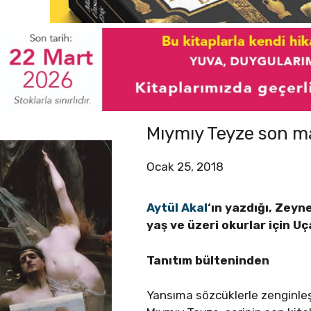
Mıymıy Teyze son ma
Ocak 25, 2018
Aytül Akal
‘ın yazdığı, Zeyn
yaş ve üzeri okurlar için
Uç
Tanıtım bülteninden
Yansıma sözcüklerle zenginleşe