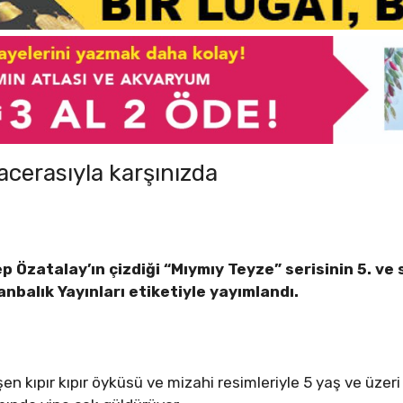
cerasıyla karşınızda
ep Özatalay’ın çizdiği “Mıymıy Teyze” serisinin 5. ve
anbalık
Yayınları etiketiyle yayımlandı.
n kıpır kıpır öyküsü ve mizahi resimleriyle 5 yaş ve üzer