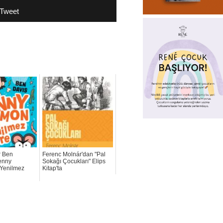
Tweet
r Ben
Ferenc Molnár'dan "Pal
Lenny
Sokağı Çocukları" Elips
Yenilmez
Kitap'ta