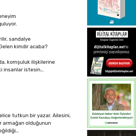
deneyim
guluyor.
ilir, sandalye
… Gelen kimdir acaba?
a, komşuluk ilişkilerine
i insanlar istesin…
ice tutkun bir yazar. Ailesini,
 bir armağan olduğunun
ğildiği…