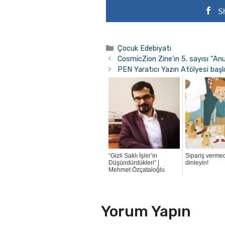
S
Kategoriler
Çocuk Edebiyatı
CosmicZion Zine’ın 5. sayısı “Anu
PEN Yaratıcı Yazın Atölyesi başl
“Gizli Saklı İşler’in
Sipariş verme
Düşündürdükleri” |
dinleyin!
Mehmet Özçataloğlu
Yorum Yapın