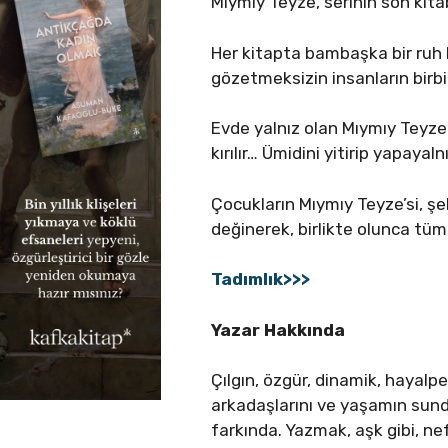
Mıymıy Teyze, serinin son kita
Her kitapta bambaşka bir ruh 
gözetmeksizin insanların birb
Evde yalnız olan Mıymıy Teyze i
kırılır… Ümidini yitirip yapay
Çocukların Mıymıy Teyze’si, şek
değinerek, birlikte olunca tüm
Tadımlık>>>
Yazar Hakkında
Çılgın, özgür, dinamik, hayalp
arkadaşlarını ve yaşamın sund
farkında. Yazmak, aşk gibi, n