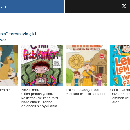
hare
bis” temasıyla çıktı
ıyor
den bir
Nazlı Deniz
Lokman Aydoğan’dan
Ödüllü yaza
Güler potansiyelimizi
çocuklar için Hititler tarihi
Davis'ten ''
keşfetmek ve kendimizi
Lemmon ve 
ifade etmek üzerine
Fare''
eğlenceli bir öykü anla...