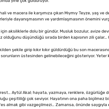
bında yine çok güldürüyor.
hali ve macera ile karşımıza çıkan Mıymıy Teyze, yaş ve 
irleriyle dayanışmasının ve yardımlaşmasının önemini vur
çin aksiliklerle dolu bir gündür. Musluk bozulur, avize devr
alnız olduğunu düşündüğü sırada birden kapısının zili çalar
ilden şekile girip kıkır kıkır güldürdüğü bu son macerasınd
 sorunların üstesinden gelinebileceğini gösteriyor. Yeter k
erest… Aytül Akal; hayata, yazmaya, renklere, özgürlüğe del
uğu çeşitliliği çok seviyor. Hayatının ona paha biçilmez
efes almak gibi vazgeçilmezi… Zamansa, önünde saygıyla e