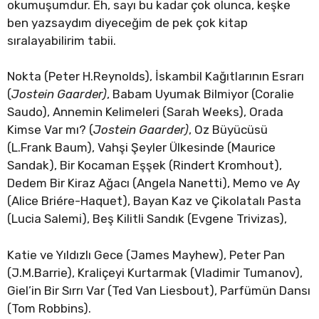
okumuşumdur. Eh, sayı bu kadar çok olunca, keşke
ben yazsaydım diyeceğim de pek çok kitap
sıralayabilirim tabii.
Nokta (Peter H.Reynolds), İskambil Kağıtlarının Esrarı
(
Jostein Gaarder)
, Babam Uyumak Bilmiyor (Coralie
Saudo), Annemin Kelimeleri (Sarah Weeks), Orada
Kimse Var mı? (
Jostein Gaarder)
, Oz Büyücüsü
(L.Frank Baum), Vahşi Şeyler Ülkesinde (Maurice
Sandak), Bir Kocaman Eşşek (Rindert Kromhout),
Dedem Bir Kiraz Ağacı (Angela Nanetti), Memo ve Ay
(Alice Briére-Haquet), Bayan Kaz ve Çikolatalı Pasta
(Lucia Salemi), Beş Kilitli Sandık (Evgene Trivizas),
Katie ve Yıldızlı Gece (James Mayhew), Peter Pan
(J.M.Barrie), Kraliçeyi Kurtarmak (Vladimir Tumanov),
Giel’in Bir Sırrı Var (Ted Van Liesbout), Parfümün Dansı
(Tom Robbins).