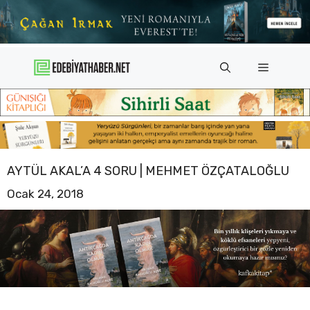
İçeriğe
atla
Menü
AYTÜL AKAL’A 4 SORU | MEHMET ÖZÇATALOĞLU
Ocak 24, 2018