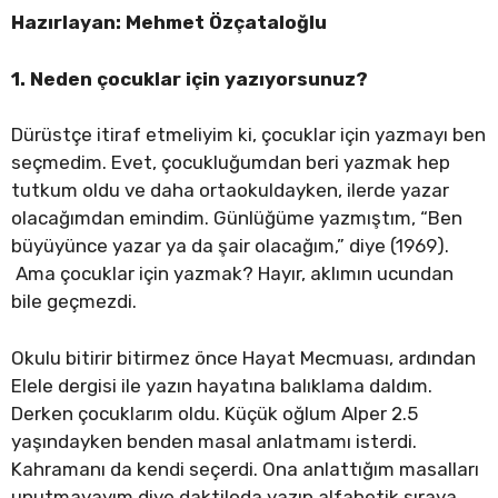
Hazırlayan: Mehmet Özçataloğlu
1. Neden çocuklar için yazıyorsunuz?
Dürüstçe itiraf etmeliyim ki, çocuklar için yazmayı ben
seçmedim. Evet, çocukluğumdan beri yazmak hep
tutkum oldu ve daha ortaokuldayken, ilerde yazar
olacağımdan emindim. Günlüğüme yazmıştım, “Ben
büyüyünce yazar ya da şair olacağım,” diye (1969).
Ama çocuklar için yazmak? Hayır, aklımın ucundan
bile geçmezdi.
Okulu bitirir bitirmez önce Hayat Mecmuası, ardından
Elele dergisi ile yazın hayatına balıklama daldım.
Derken çocuklarım oldu. Küçük oğlum Alper 2.5
yaşındayken benden masal anlatmamı isterdi.
Kahramanı da kendi seçerdi. Ona anlattığım masalları
unutmayayım diye daktiloda yazıp alfabetik sıraya