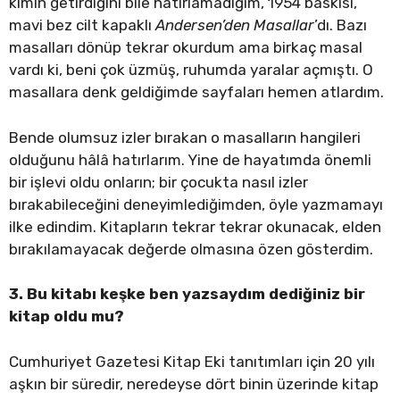
kimin getirdiğini bile hatırlamadığım, 1954 baskısı,
mavi bez cilt kapaklı
Andersen’den Masallar
’dı. Bazı
masalları dönüp tekrar okurdum ama birkaç masal
vardı ki, beni çok üzmüş, ruhumda yaralar açmıştı. O
masallara denk geldiğimde sayfaları hemen atlardım.
Bende olumsuz izler bırakan o masalların hangileri
olduğunu hâlâ hatırlarım. Yine de hayatımda önemli
bir işlevi oldu onların; bir çocukta nasıl izler
bırakabileceğini deneyimlediğimden, öyle yazmamayı
ilke edindim. Kitapların tekrar tekrar okunacak, elden
bırakılamayacak değerde olmasına özen gösterdim.
3. Bu kitabı keşke ben yazsaydım dediğiniz bir
kitap oldu mu?
Cumhuriyet Gazetesi Kitap Eki tanıtımları için 20 yılı
aşkın bir süredir, neredeyse dört binin üzerinde kitap