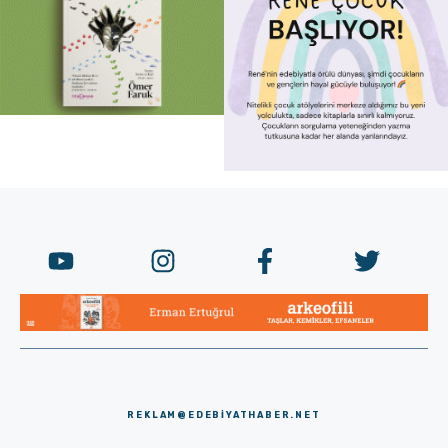
REKLAM@EDEBIYATHABER.NET