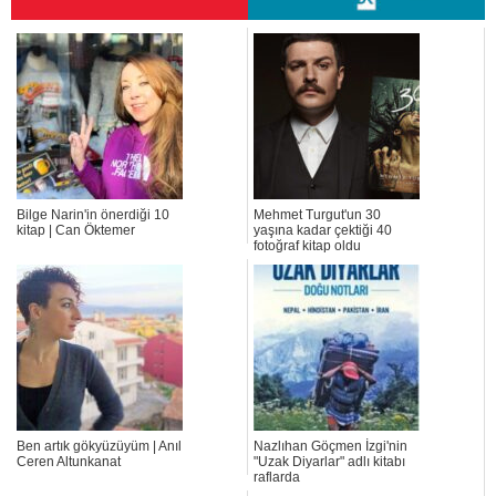
Bilge Narin'in önerdiği 10
Mehmet Turgut'un 30
kitap | Can Öktemer
yaşına kadar çektiği 40
fotoğraf kitap oldu
Ben artık gökyüzüyüm | Anıl
Nazlıhan Göçmen İzgi'nin
Ceren Altunkanat
"Uzak Diyarlar" adlı kitabı
raflarda