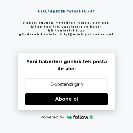
REKLAM@EDEBIYATHABER.NET
Haber, duyuru, fotoğraf, video, söyleşi,
kitap tanıtım yazılarını ve basın
bültenlerini bize
gönderebilirsiniz:
bilgi@edebiyathaber.net
Yeni haberleri günlük tek posta
ile alın:
Abone ol
Powered by