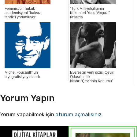
Feminist bir hukuk
"Türk Milliyetçiliğinin
akademisyeni “haksız
Kökenleri-Yusuf Akçura"
tahrik”i yorumluyor
raflarda
Michel Foucault'nun
Everest'in yeni dizisi Çeviri
biyografisi yayınlandı
Odası'nın ilk
kitabı: “Çevirinin Konumu”
Yorum Yapın
Yorum yapabilmek için
oturum açmalısınız
.