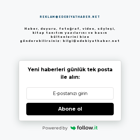
REKLAM@EDEBIYATHABER.NET
Haber, duyuru, fotoğraf, video, söyleşi,
kitap tanıtım yazılarını ve basın
bültenlerini bize
gönderebilirsiniz:
bilgi@edebiyathaber.net
Yeni haberleri günlük tek posta
ile alın:
Abone ol
Powered by