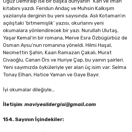
Oğuz Demiralp ise bir başka dünyanın “Kan ve İman”
kitabını yazdı. Feridun Andaç ve Muhsin Kalkışım
yazılarıyla derginin bu yeni sayısında. Aslı Kotaman’ın
açılıştaki ‘bitmemişlik’ yazısı, okurlarını yeni
okumalara yönlendirecek bir yazı. Nurullah Ulutaş,
Yaşar Kemal’in bir romana, Merve Esra Özbügürbüz de
Osman Aysu’nun romanına yöneldi. Hilmi Haşal,
Necmettin Şahin, Kaan Ramazan Çakalı, Murat
Civaoğlu, Canan Örs ve Huriye Çap, bu yaının şairleri.
Yeni sayımızda öyküleriyle yer alan üç isim var: Selma
Tonay Elhan, Hatice Yaman ve Gaye Bayır.
İyi okumalar dileğiyle…
İletişim
:
maviyesildergisi@gmail.com
154. Sayının İçindekiler: