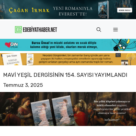
İçeriğe
atla
Menü
MAVI YEŞIL DERGISININ 154. SAYISI YAYIMLANDI
Temmuz 3, 2025