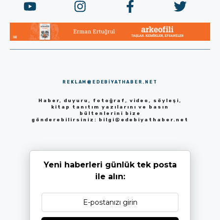
REKLAM@EDEBIYATHABER.NET
Haber, duyuru, fotoğraf, video, söyleşi,
kitap tanıtım yazılarını ve basın
bültenlerini bize
gönderebilirsiniz:
bilgi@edebiyathaber.net
Yeni haberleri günlük tek posta
ile alın: