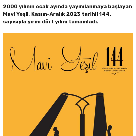
2000 yılının ocak ayında yayımlanmaya başlayan
Mavi Yeşil, Kasım-Aralık 2023 tarihli 144.
sayısıyla yirmi dört yılını tamamladı.