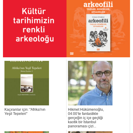
Kaçıranlar için: "Afrika'nın
Hikmet Hükümenoğlu,
Yeşil Tepeleri"
04:00’te fantastikle
gerçeğin iç içe geçtiği
kaotik bir İstanbul
panoraması çizi...