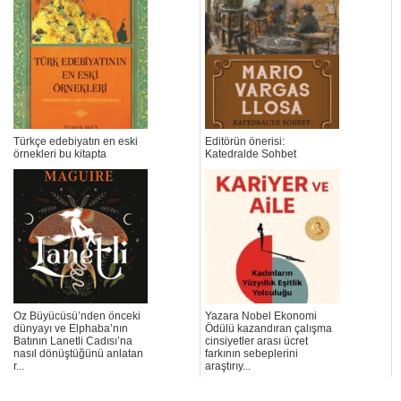
Türkçe edebiyatın en eski
Editörün önerisi:
örnekleri bu kitapta
Katedralde Sohbet
Oz Büyücüsü’nden önceki
Yazara Nobel Ekonomi
dünyayı ve Elphaba’nın
Ödülü kazandıran çalışma
Batının Lanetli Cadısı’na
cinsiyetler arası ücret
nasıl dönüştüğünü anlatan
farkının sebeplerini
r...
araştırıy...