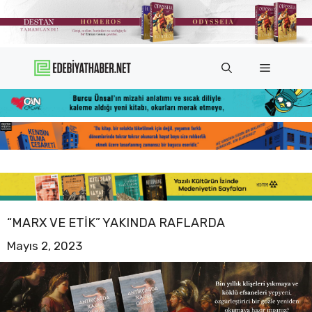
İçeriğe
atla
Menü
“MARX VE ETIK” YAKINDA RAFLARDA
Mayıs 2, 2023