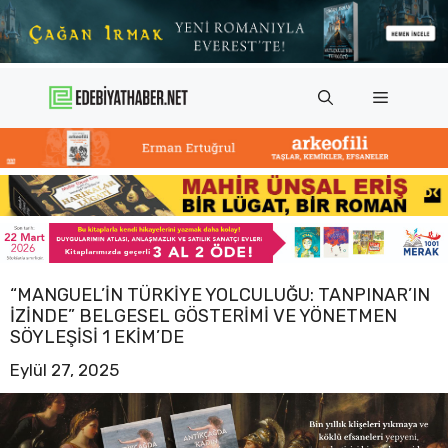
İçeriğe
atla
Menü
“MANGUEL’IN TÜRKIYE YOLCULUĞU: TANPINAR’IN
İZINDE” BELGESEL GÖSTERIMI VE YÖNETMEN
SÖYLEŞISI 1 EKIM’DE
Eylül 27, 2025