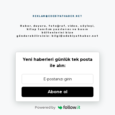
REKLAM@EDEBIYATHABER.NET
Haber, duyuru, fotoğraf, video, söyleşi,
kitap tanıtım yazılarını ve basın
bültenlerini bize
gönderebilirsiniz:
bilgi@edebiyathaber.net
Yeni haberleri günlük tek posta
ile alın:
Abone ol
Powered by