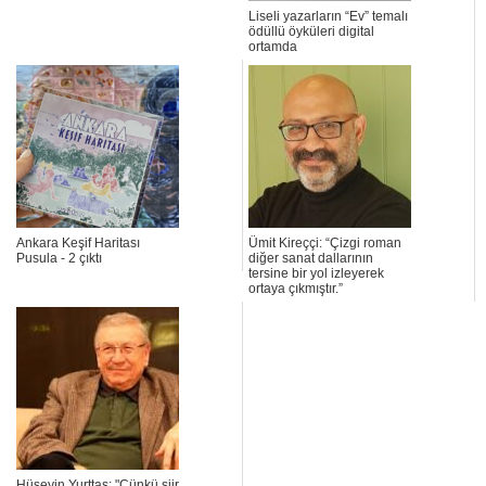
Liseli yazarların “Ev” temalı
ödüllü öyküleri digital
ortamda
​Ankara Keşif Haritası
Ümit Kireççi: “Çizgi roman
Pusula - 2 çıktı
diğer sanat dallarının
tersine bir yol izleyerek
ortaya çıkmıştır.”
Hüseyin Yurttaş: "Çünkü şiir