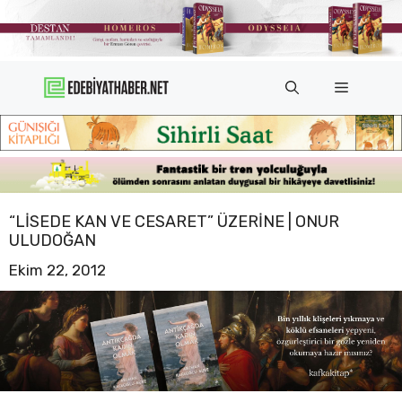
İçeriğe
atla
Menü
“LISEDE KAN VE CESARET” ÜZERINE | ONUR
ULUDOĞAN
Ekim 22, 2012