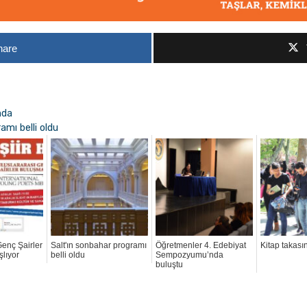
hare
nda
amı belli oldu
Genç Şairler
Salt'ın sonbahar programı
Öğretmenler 4. Edebiyat
Kitap takası
şlıyor
belli oldu
Sempozyumu’nda
buluştu