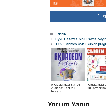
S
Kategoriler
Etkinlik
Öykü Gazetesi’nin 8. sayısı yayı
TYS 1. Ankara Öykü Günleri progr
5. Uluslararası İstanbul
“Uluslararası 
Akordeon Festivali
Buluşması” ba
başlıyor
Yorum Yapın