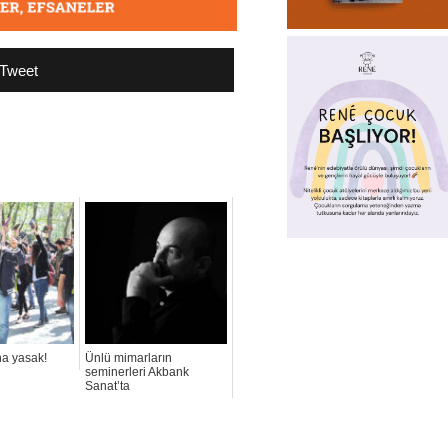
Tweet
na yasak!
Ünlü mimarların
seminerleri Akbank
Sanat’ta