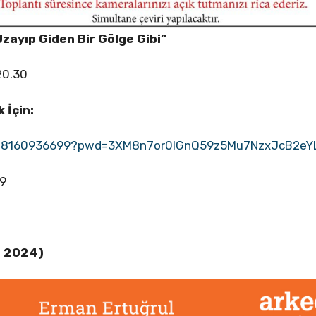
zayıp Giden Bir Gölge Gibi”
20.30
 İçin:
/88160936699?pwd=3XM8n7or0IGnQ59z5Mu7NzxJcB2eYL
99
s 2024)