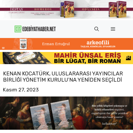
İçeriğe
atla
Menü
KENAN KOCATÜRK, ULUSLARARASI YAYINCILAR
BIRLIĞI YÖNETIM KURULU’NA YENIDEN SEÇILDI
Kasım 27, 2023