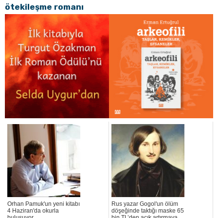
ötekileşme romanı
Orhan Pamuk'un yeni kitabı
Rus yazar Gogol'un ölüm
4 Haziran'da okurla
döşeğinde taktığı maske 65
buluşuyor
bin TL’den açık artırmaya