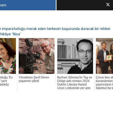
hare
im imparatorluğu merak eden herkesin başucunda duracak bir rehber
 hikâye ‘Nisa’
rduğu 'Ev
Yönetmen Şerif Gören
Burhan Sönmez'in Taş ve
Çince’den di
 yeni
yaşamını yitirdi
Gölge adlı romanı 2024
kazandırılan 
adıköy
Dublin Literary Award
yayıncıların 
Uzun Listesinde yer aldı
İstanbul’da t