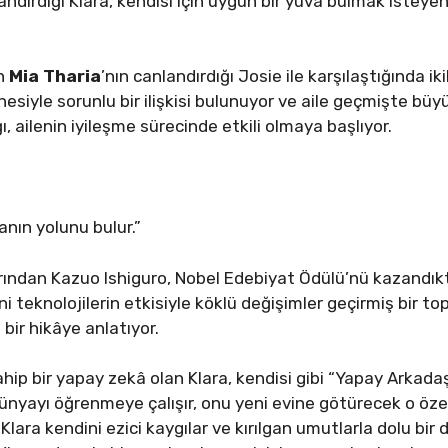
andırdığı Klara, kendisi için uygun bir yuva bulmak isteyen
an
Mia Tharia
’nın canlandırdığı Josie ile karşılaştığında ik
nnesiyle sorunlu bir ilişkisi bulunuyor ve aile geçmişte b
ğı, ailenin iyileşme sürecinde etkili olmaya başlıyor.
nın yolunu bulur.”
ndan Kazuo Ishiguro, Nobel Edebiyat Ödülü’nü kazandıkt
ni teknolojilerin etkisiyle köklü değişimler geçirmiş bir 
bir hikâye anlatıyor.
hip bir yapay zekâ olan Klara, kendisi gibi “Yapay Arkada
 dünyayı öğrenmeye çalışır, onu yeni evine götürecek o öze
Klara kendini ezici kaygılar ve kırılgan umutlarla dolu bir