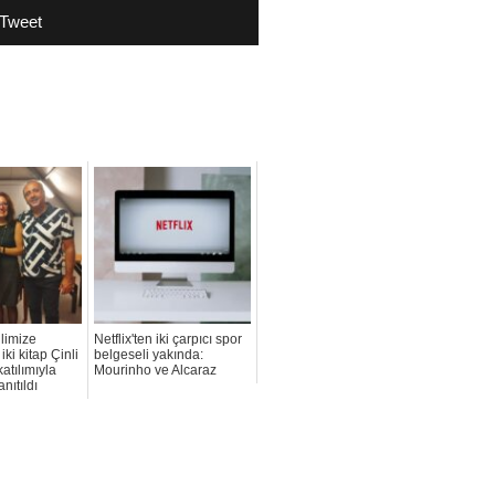
Tweet
limize
Netflix'ten iki çarpıcı spor
iki kitap Çinli
belgeseli yakında:
katılımıyla
Mourinho ve Alcaraz
anıtıldı