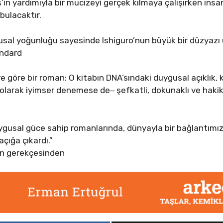
in yardımıyla bir mucizeyi gerçek kılmaya çalışırken insa
 bulacaktır.
gusal yoğunluğu sayesinde Ishiguro’nun büyük bir düzyazı 
andard
e göre bir roman: O kitabın DNA’sındaki duygusal açıklık,
m olarak iyimser denemese de‒ şefkatli, dokunaklı ve haki
uygusal güce sahip romanlarında, dünyayla bir bağlantımı
çığa çıkardı.”
ün gerekçesinden