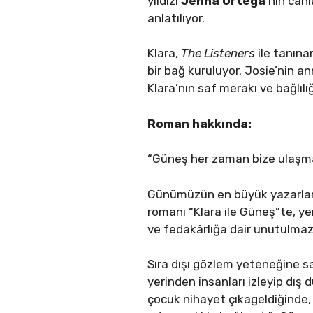
yıldızı
Jenna Ortega
’nın canl
anlatılıyor.
Klara,
The Listeners
ile tanın
bir bağ kuruluyor. Josie’nin a
Klara’nın saf merakı ve bağlılı
Roman hakkında:
“Güneş her zaman bize ulaşma
Günümüzün en büyük yazarları
romanı “Klara ile Güneş”te, ye
ve fedakârlığa dair unutulmaz 
Sıra dışı gözlem yeteneğine sa
yerinden insanları izleyip dış
çocuk nihayet çıkageldiğinde, 