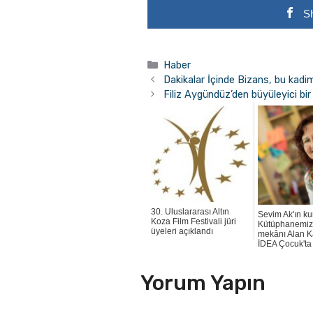
S
Kategoriler
Haber
Dakikalar İçinde Bizans, bu kad
Filiz Aygündüz’den büyüleyici bir
30. Uluslararası Altın
Sevim Ak'ın ku
Koza Film Festivali jüri
Kütüphanemiz'
üyeleri açıklandı
mekânı Alan K
İDEA Çocuk'ta
Yorum Yapın