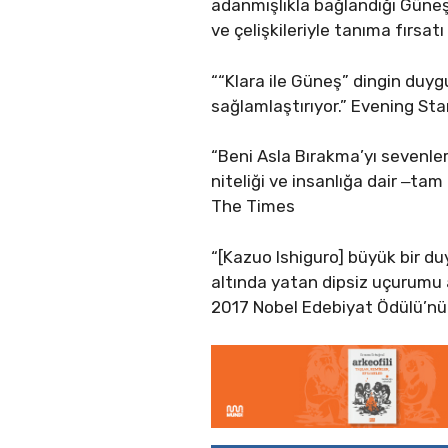
adanmışlıkla bağlandığı Güneş’
ve çelişkileriyle tanıma fırsatı
““Klara ile Güneş” dingin duy
sağlamlaştırıyor.” Evening St
“Beni Asla Bırakma’yı sevenler
niteliği ve insanlığa dair ‒ta
The Times
“[Kazuo Ishiguro] büyük bir d
altında yatan dipsiz uçurumu a
2017 Nobel Edebiyat Ödülü’n