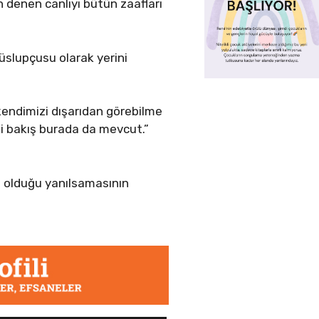
n denen canlıyı bütün zaafları
üslupçusu olarak yerini
 kendimizi dışarıdan görebilme
ki bakış burada da mevcut.”
z olduğu yanılsamasının