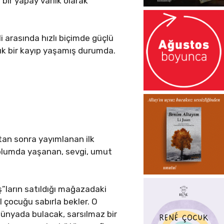
 bir yapay varlık olarak
ili arasında hızlı biçimde güçlü
üyük bir kayıp yaşamış durumda.
an sonra yayımlanan ilk
toplumda yaşanan, sevgi, umut
ş”ların satıldığı mağazadaki
l çocuğu sabırla bekler. O
 dünyada bulacak, sarsılmaz bir