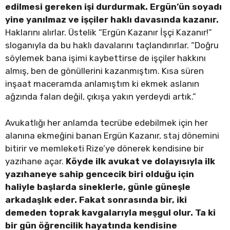
edilmesi gereken işi durdurmak. Ergün’ün soyadı
yine yanılmaz ve işçiler haklı davasında kazanır.
Haklarını alırlar. Üstelik “Ergün Kazanır İşçi Kazanır!”
sloganıyla da bu haklı davalarını taçlandırırlar. “Doğru
söylemek bana işimi kaybettirse de işçiler hakkını
almış, ben de gönüllerini kazanmıştım. Kısa süren
inşaat maceramda anlamıştım ki ekmek aslanın
ağzında falan değil, çıkışa yakın yerdeydi artık.”
Avukatlığı her anlamda tecrübe edebilmek için her
alanına ekmeğini banan Ergün Kazanır, staj dönemini
bitirir ve memleketi Rize’ye dönerek kendisine bir
yazıhane açar.
Köyde ilk avukat ve dolayısıyla ilk
yazıhaneye sahip gencecik biri olduğu için
haliyle başlarda sineklerle, günle güneşle
arkadaşlık eder. Fakat sonrasında bir, iki
demeden toprak kavgalarıyla meşgul olur. Ta ki
bir gün öğrencilik hayatında kendisine