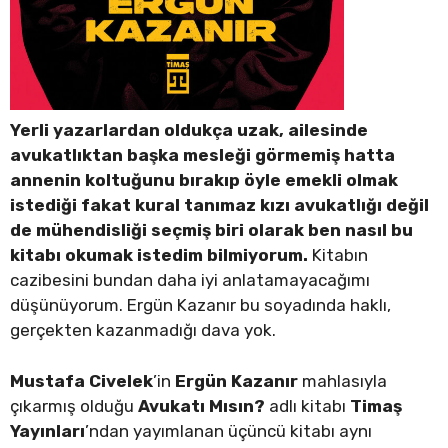
Yerli yazarlardan oldukça uzak, ailesinde
avukatlıktan başka mesleği görmemiş hatta
annenin koltuğunu bırakıp öyle emekli olmak
istediği fakat kural tanımaz kızı avukatlığı değil
de mühendisliği seçmiş biri olarak ben nasıl bu
kitabı okumak istedim bilmiyorum.
Kitabın
cazibesini bundan daha iyi anlatamayacağımı
düşünüyorum. Ergün Kazanır bu soyadında haklı,
gerçekten kazanmadığı dava yok.
Mustafa Civelek
’in
Ergün Kazanır
mahlasıyla
çıkarmış olduğu
Avukatı Mısın?
adlı kitabı
Timaş
Yayınları
’ndan yayımlanan üçüncü kitabı aynı