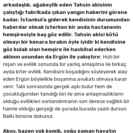
arkadaşlık, ağabeylik eden Tahsin abisinin
çalıştığı fabrikada çıkan yangın haberini görene
kadar. İstanbul’a giderek kendisinin durumundan
haberdar olmak isterken bir anda hastanenin
hemşiresiyle baş göz edilir. Tahsin abisi kötü
olmayı bir kenara bırakın öyle iyidir ki kendisine
göz kulak olan hemşire ile hasbihal ederken
aklının ucundan da Ergün ile yakıştırır
. Hızlı bir
nişan ve evlilik sonunda bir yanlış anlaşılma ile birkaç
ayda biter evlilik. Kendisini boşadığını söyleyerek alay
eden Ergün böylelikle boşanma avukatı olmaya karar
verir. Tabi sonrasında gerçek aşkı bulur hem de
çocukluğundan tanıdığı biri ile ama anlaşmazlıkların
olduğu evlilikleri sonlandırmanın son derece sağlıklı bir
hamle olduğu gerçeği de şurada burada yazılı dursun.
Belki birisine dokunur.
Akıcı, bazen çok komik, çoğu zaman hayatın