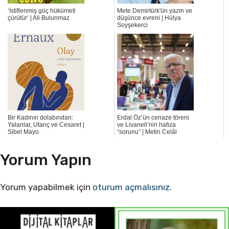
‘İstiflenmiş güç hükümeti
Mete Demirtürk'ün yazın ve
çürütür’ | Ali Bulunmaz
düşünce evreni | Hülya
Soyşekerci
Bir Kadının dolabından:
Erdal Öz’ün cenaze töreni
Yalanlar, Utanç ve Cesaret |
ve Livaneli’nin hafıza
Sibel Mayo
“sorunu” | Metin Celâl
Yorum Yapın
Yorum yapabilmek için
oturum açmalısınız
.