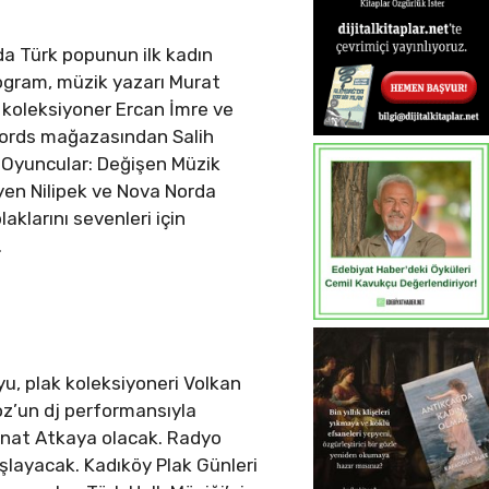
da Türk popunun ilk kadın
rogram, müzik yazarı Murat
ı koleksiyoner Ercan İmre ve
ecords mağazasından Salih
i Oyuncular: Değişen Müzik
yen Nilipek ve Nova Norda
klarını sevenleri için
.
yu, plak koleksiyoneri Volkan
z’un dj performansıyla
Kanat Atkaya olacak. Radyo
layacak. Kadıköy Plak Günleri