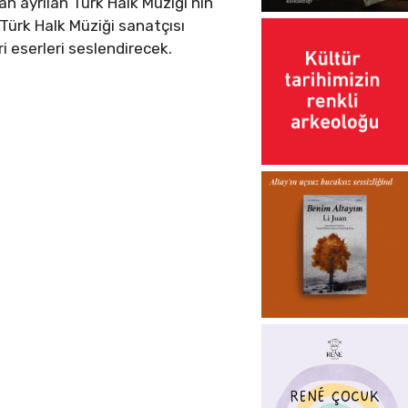
n ayrılan Türk Halk Müziği’nin
 Türk Halk Müziği sanatçısı
i eserleri seslendirecek.