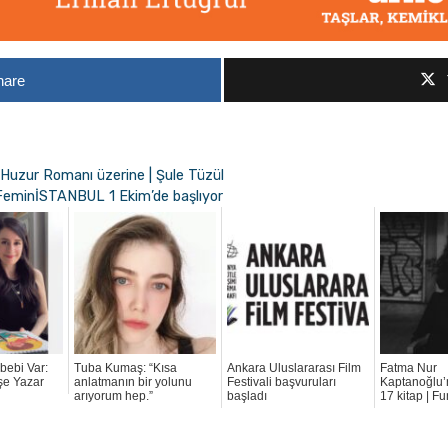
hare
Huzur Romanı üzerine | Şule Tüzül
li FeminİSTANBUL 1 Ekim’de başlıyor
bebi Var:
Tuba Kumaş: “Kısa
Ankara Uluslararası Film
Fatma Nur
şe Yazar
anlatmanın bir yolunu
Festivali başvuruları
Kaptanoğlu’
arıyorum hep.”
başladı
17 kitap | F