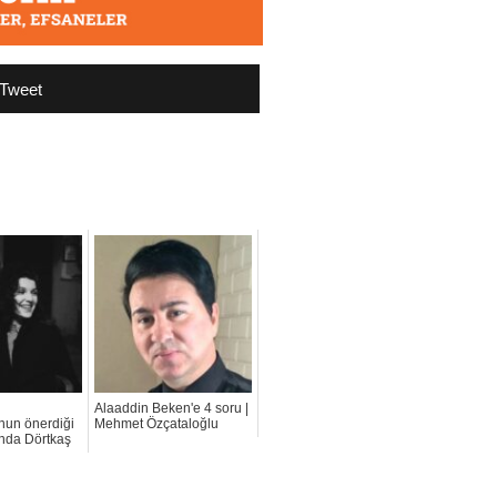
Tweet
Alaaddin Beken'e 4 soru |
nun önerdiği
Mehmet Özçataloğlu
unda Dörtkaş