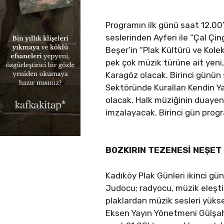
Programın ilk günü saat 12.00
seslerinden Ayferi ile “Çal Çi
Beşer’in “Plak Kültürü ve Kole
pek çok müzik türüne ait yeni
Karagöz olacak. Birinci günün
Sektöründe Kuralları Kendin Y
olacak. Halk müziğinin duayen 
imzalayacak. Birinci gün progr
BOZKIRIN TEZENESİ NEŞET 
Kadıköy Plak Günleri ikinci gü
Judocu; radyocu, müzik eleşt
plaklardan müzik sesleri yüks
Eksen Yayın Yönetmeni Gülşah