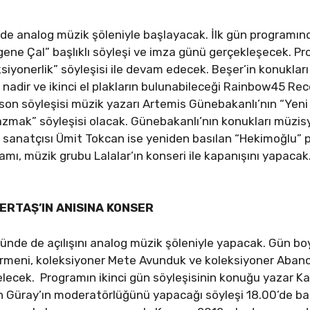
’de analog müzik şöleniyle başlayacak. İlk gün programın
ngene Çal” başlıklı söyleşi ve imza günü gerçekleşecek. P
ksiyonerlik” söyleşisi ile devam edecek. Beşer’in konuklar
, nadir ve ikinci el plakların bulunabileceği Rainbow45 R
 son söyleşisi müzik yazarı Artemis Günebakanlı’nın “Yen
azmak” söyleşisi olacak. Günebakanlı’nın konukları müzis
sanatçısı Ümit Tokcan ise yeniden basılan “Hekimoğlu” pla
amı, müzik grubu Lalalar’ın konseri ile kapanışını yapacak
ERTAŞ’IN ANISINA KONSER
nünde de açılışını analog müzik şöleniyle yapacak. Gün bo
irmeni, koleksiyoner Mete Avunduk ve koleksiyoner Abano
elecek. Programın ikinci gün söyleşisinin konuğu yazar 
 Güray’ın moderatörlüğünü yapacağı söyleşi 18.00’de baş