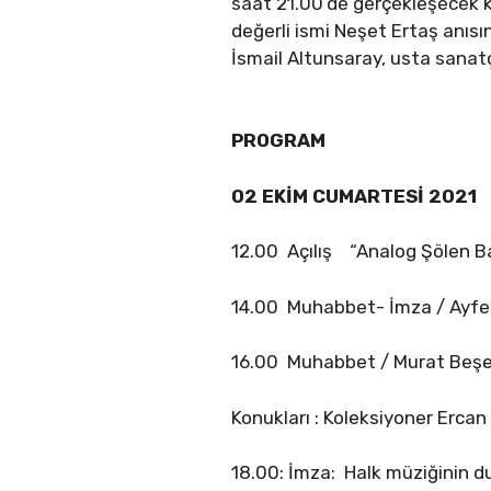
saat 21.00’de gerçekleşecek k
değerli ismi Neşet Ertaş anısı
İsmail Altunsaray, usta sanatç
PROGRAM
02 EKİM CUMARTESİ 2021
12.00 Açılış “Analog Şölen Ba
14.00 Muhabbet- İmza / Ayfer
16.00 Muhabbet / Murat Beşer
Konukları : Koleksiyoner Erc
18.00: İmza: Halk müziğinin 