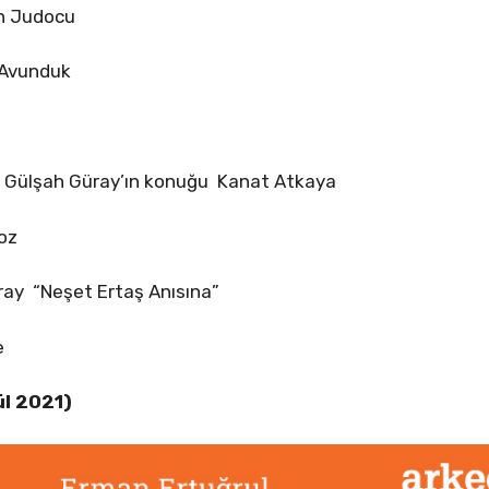
n Judocu
 Avunduk
 Gülşah Güray’ın konuğu Kanat Atkaya
oz
ray “Neşet Ertaş Anısına”
e
ül 2021)