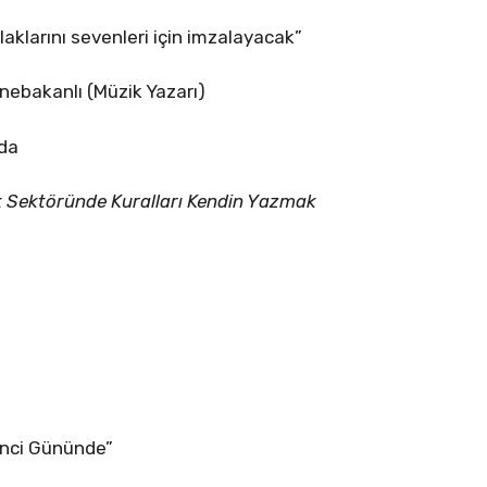
aklarını sevenleri için imzalayacak”
ebakanlı (Müzik Yazarı)
rda
k Sektöründe Kuralları Kendin Yazmak
inci Gününde”