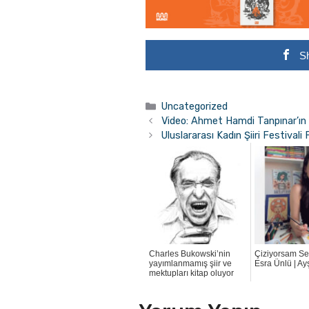
S
Kategoriler
Uncategorized
Video: Ahmet Hamdi Tanpınar’ın 
Uluslararası Kadın Şiiri Festiva
Charles Bukowski’nin
Çiziyorsam Se
yayımlanmamış şiir ve
Esra Ünlü | Ay
mektupları kitap oluyor