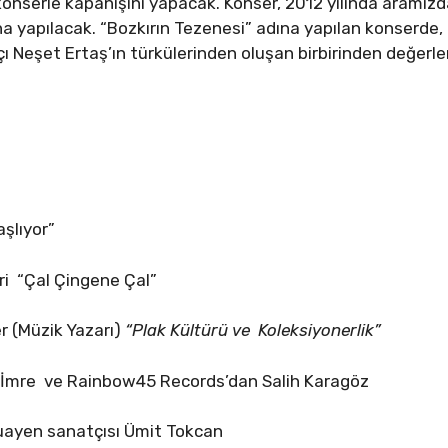
onserle kapanışını yapacak. Konser, 2012 yılında aramızda
na yapılacak. “Bozkırın Tezenesi” adına yapılan konserde,
ı Neşet Ertaş’ın türkülerinden oluşan birbirinden değerler
şlıyor”
i “Çal Çingene Çal”
 (Müzik Yazarı)
“Plak Kültürü ve Koleksiyonerlik”
an İmre ve Rainbow45 Records’dan Salih Karagöz
duayen sanatçısı Ümit Tokcan