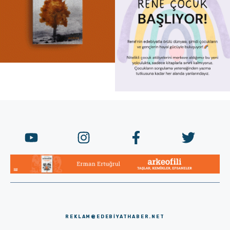
REKLAM@EDEBIYATHABER.NET