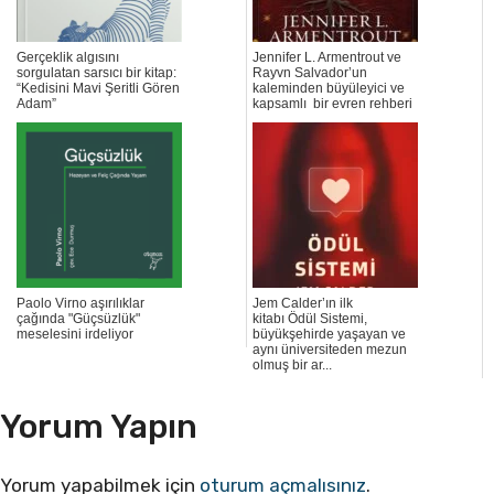
Gerçeklik algısını
Jennifer L. Armentrout ve
sorgulatan sarsıcı bir kitap:
Rayvn Salvador’un
“Kedisini Mavi Şeritli Gören
kaleminden büyüleyici ve
Adam”
kapsamlı bir evren rehberi
Paolo Virno aşırılıklar
Jem Calder’ın ilk
çağında "Güçsüzlük"
kitabı Ödül Sistemi,
meselesini irdeliyor
büyükşehirde yaşayan ve
aynı üniversiteden mezun
olmuş bir ar...
Yorum Yapın
Yorum yapabilmek için
oturum açmalısınız
.