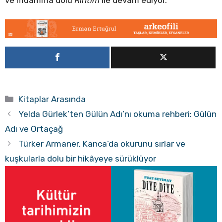
ve muamma dolu
Rıhtım
ile devam ediyor.
Kategoriler
Kitaplar Arasında
Yelda Gürlek’ten Gülün Adı’nı okuma rehberi: Gülün
Adı ve Ortaçağ
Türker Armaner, Kanca’da okurunu sırlar ve
kuşkularla dolu bir hikâyeye sürüklüyor