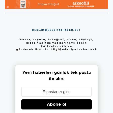
REKLAM@EDEBIYATHABER.NET
Haber, duyuru, fotoğraf, video, söyleşi,
kitap tanıtım yazılarını ve basın
bültenlerini bize
gönderebilirsiniz:
bilgi@edebiyathaber.net
Yeni haberleri günlük tek posta
ile alın:
Abone ol