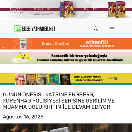
İçeriğe
atla
Menü
GÜNÜN ÖNERISI: KATRINE ENGBERG,
KOPENHAG POLISIYESI SERISINE GERILIM VE
MUAMMA DOLU RIHTIM ILE DEVAM EDIYOR
Ağustos 16, 2025