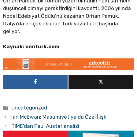
Orhan Pamuk, bir roman yazarı olmanın hem saf hem
düşünceli olmayı gerektirdiğini kaydetti. 2006 yılında
Nobel Edebiyat Ödülü'nü kazanan Orhan Pamuk,
İtalya'da en çok okunan Türk yazarların başında
geliyor.
Kaynak: cnnturk.com
Kategoriler
Uncategorized
Ian McEwan: Masumiyet ya da Özel İlişki
TIME’dan Paul Auster analizi