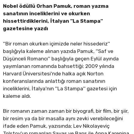
Nobel ödüllü Orhan Pamuk, roman yazma
sanatının inceliklerini ve okurken
hissettirdiklerini, İtalyan ''La Stampa''
gazetesine yazdı
''Bir roman okurken içimizde neler hissederiz''
başlığıyla kaleme alınan yazıda Pamuk, ''Saf ve
Düşünceli Romancı'' başlığıyla geçen Eylül ayında
yayımlanan romanında bahsettiği; 2009 yılında
Harvard Üniversitesi'nde halka açık Norton
konferanslarında anlattığı roman sanatının
inceliklerini, İtalya'nın ''La Stampa'' gazetesi için
kaleme aldı.
Bir romanın zaman zaman bir biyografi, bir film, bir şiir,
bir resim ya da bir masalla aynı zevki verebileceğini
ifade eden Pamuk, yazısında; Lev Nikolayeviç
Tolstoy'un romanları Savaş ve Barış ile Anna Karenina