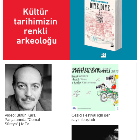
Video: Bütün Kara
Gezici Festival için geri
Parçalarında "Cemal
sayım başladı
Süreya" | İz Tv