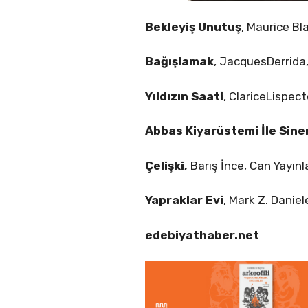
Bekleyiş Unutuş
, Maurice B
Bağışlamak
, JacquesDerrida
Yıldızın Saati
, ClariceLispec
Abbas Kiyarüstemi İle Sine
Çelişki,
Barış İnce, Can Yayınl
Yapraklar Evi
, Mark Z. Danie
edebiyathaber.net