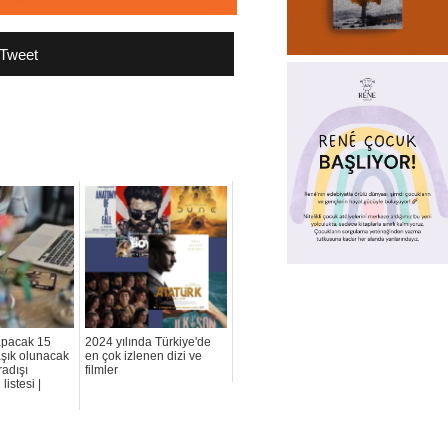
Tweet
yapacak 15
2024 yılında Türkiye'de
aşık olunacak
en çok izlenen dizi ve
radışı
filmler
 listesi |