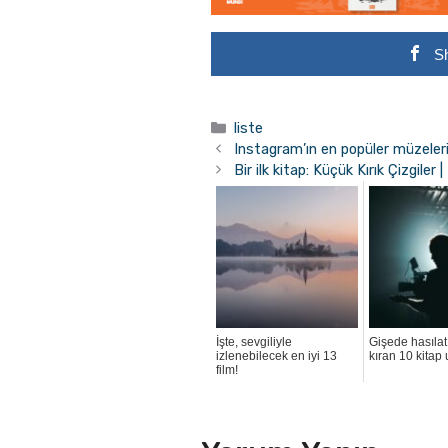
S
Kategoriler
liste
Instagram’ın en popüler müzeler
Bir ilk kitap: Küçük Kırık Çizgiler
İşte, sevgiliyle
Gişede hasılat 
izlenebilecek en iyi 13
kıran 10 kitap
film!