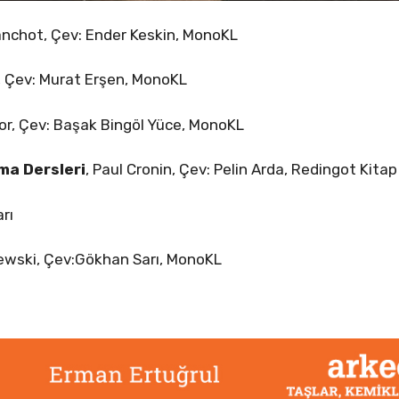
lanchot, Çev: Ender Keskin, MonoKL
, Çev: Murat Erşen, MonoKL
tor, Çev: Başak Bingöl Yüce, MonoKL
ma Dersleri
, Paul Cronin, Çev: Pelin Arda, Redingot Kitap
arı
lewski, Çev:Gökhan Sarı, MonoKL