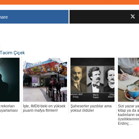
hare
i
 | Tacim Çiçek
rekorları
İşte, IMDb'deki en yüksek
Şaheserler yazdılar ama
Sizi yazar 
 uyarlaması
puanlı mafya filmleri!
yoksul öldüler
kitap ya da 
kadınların sı
özelliklerinin
Erdinç ...