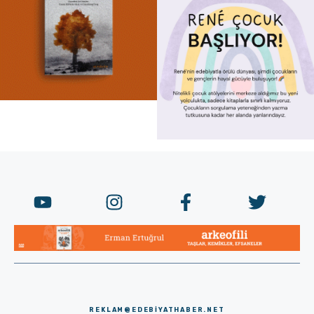
REKLAM@EDEBIYATHABER.NET