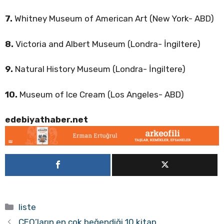
7.
Whitney Museum of American Art (New York- ABD)
8.
Victoria and Albert Museum (Londra- İngiltere)
9.
Natural History Museum (Londra- İngiltere)
10.
Museum of Ice Cream (Los Angeles- ABD)
edebiyathaber.net
Kategoriler
liste
CEO’ların en çok beğendiği 10 kitap