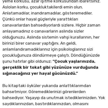
yeme korkusu, azar işitme korkusundan ibaretsiniz.
Aslolan korku, çocukluktakilerdi emin olun.
Anlatamadılar, inandıramadılar, gösteremediler.
Çünkü onlar hayal güçleriyle yarattıkları
canavarlardan bahsediyorlardı sizlere. Hiçbir zaman
anlayamadınız o canavarların aslında sizler
olduğunuzu. Aslında sistemin vahşi kurallarının, her
birinizi birer canavar yaptığını. An geldi,
anlamlandıramadıklarınız için psikologlarınız sizi
çocukluğunuza döndürmeye çalıştı. Döndüğünüzde
şunu hatırlar gibi oldunuz:
“Çocuk yaşlarınızda,
gerçeklik bir tokat gibi yüzünüze vurduğunda
sığınacağınız yer hayal gücünüzdü.”
Bu kitaptaki öyküler yukarıda anlattıklarımdan
bahsetmiyor. Göremediklerinizi görenlerden
bahsediyor. Yaşayıp da unutmak istediklerinizden. Yok
saydıklarınızdan, bastırdıklarınızdan, olmasını