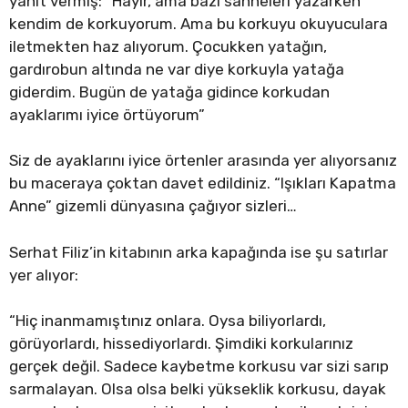
yanıt vermiş: “Hayır, ama bazı sahneleri yazarken
kendim de korkuyorum. Ama bu korkuyu okuyuculara
iletmekten haz alıyorum. Çocukken yatağın,
gardırobun altında ne var diye korkuyla yatağa
giderdim. Bugün de yatağa gidince korkudan
ayaklarımı iyice örtüyorum”
Siz de ayaklarını iyice örtenler arasında yer alıyorsanız
bu maceraya çoktan davet edildiniz. “Işıkları Kapatma
Anne” gizemli dünyasına çağıyor sizleri…
Serhat Filiz’in kitabının arka kapağında ise şu satırlar
yer alıyor:
“Hiç inanmamıştınız onlara. Oysa biliyorlardı,
görüyorlardı, hissediyorlardı. Şimdiki korkularınız
gerçek değil. Sadece kaybetme korkusu var sizi sarıp
sarmalayan. Olsa olsa belki yükseklik korkusu, dayak