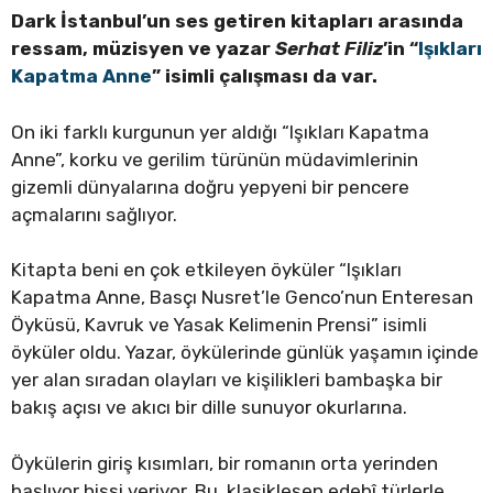
Dark İstanbul’un ses getiren kitapları arasında
ressam, müzisyen ve yazar
Serhat Filiz
’in “
Işıkları
Kapatma Anne
” isimli çalışması da var.
On iki farklı kurgunun yer aldığı “Işıkları Kapatma
Anne”, korku ve gerilim türünün müdavimlerinin
gizemli dünyalarına doğru yepyeni bir pencere
açmalarını sağlıyor.
Kitapta beni en çok etkileyen öyküler “Işıkları
Kapatma Anne, Basçı Nusret’le Genco’nun Enteresan
Öyküsü, Kavruk ve Yasak Kelimenin Prensi” isimli
öyküler oldu. Yazar, öykülerinde günlük yaşamın içinde
yer alan sıradan olayları ve kişilikleri bambaşka bir
bakış açısı ve akıcı bir dille sunuyor okurlarına.
Öykülerin giriş kısımları, bir romanın orta yerinden
başlıyor hissi veriyor. Bu, klasikleşen edebî türlerle