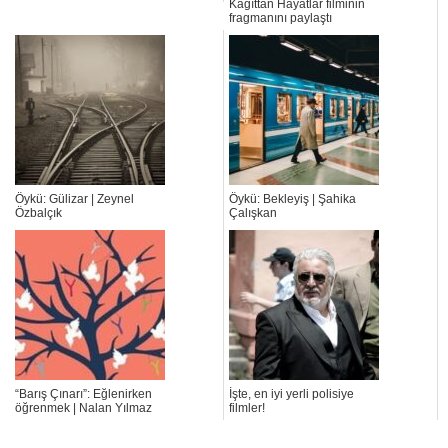
Kağıttan Hayatlar filminin
fragmanını paylaştı
Öykü: Gülizar | Zeynel
Öykü: Bekleyiş | Şahika
Özbalçık
Çalışkan
“Barış Çınarı”: Eğlenirken
İşte, en iyi yerli polisiye
öğrenmek | Nalan Yılmaz
filmler!