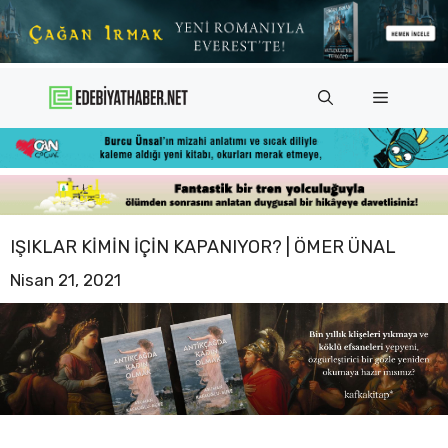
İçeriğe
atla
Menü
IŞIKLAR KIMIN IÇIN KAPANIYOR? | ÖMER ÜNAL
Nisan 21, 2021