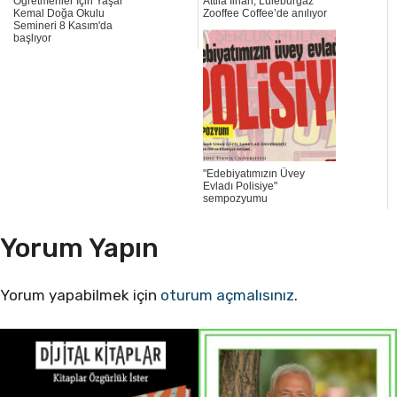
Öğretmenler İçin Yaşar
Attila İlhan, Lüleburgaz
Kemal Doğa Okulu
Zooffee Coffee’de anılıyor
Semineri 8 Kasım'da
başlıyor
"Edebiyatımızın Üvey
Evladı Polisiye"
sempozyumu
Yorum Yapın
Yorum yapabilmek için
oturum açmalısınız
.