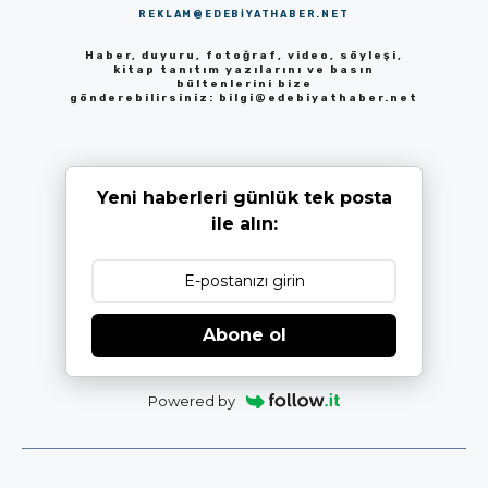
REKLAM@EDEBIYATHABER.NET
Haber, duyuru, fotoğraf, video, söyleşi,
kitap tanıtım yazılarını ve basın
bültenlerini bize
gönderebilirsiniz:
bilgi@edebiyathaber.net
Yeni haberleri günlük tek posta
ile alın:
Abone ol
Powered by