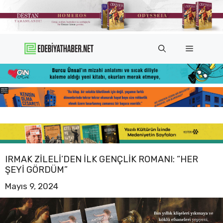
İçeriğe
atla
Menü
IRMAK ZILELI’DEN ILK GENÇLIK ROMANI: “HER
ŞEYI GÖRDÜM”
Mayıs 9, 2024