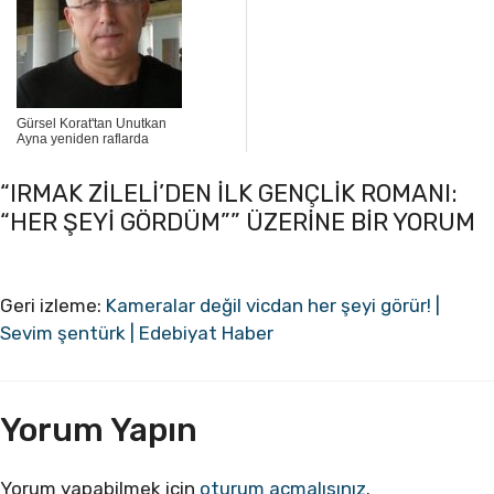
Gürsel Korat'tan Unutkan
Ayna yeniden raflarda
“IRMAK ZILELI’DEN ILK GENÇLIK ROMANI:
“HER ŞEYI GÖRDÜM”” ÜZERINE BIR YORUM
Geri izleme:
Kameralar değil vicdan her şeyi görür! |
Sevim şentürk | Edebiyat Haber
Yorum Yapın
Yorum yapabilmek için
oturum açmalısınız
.