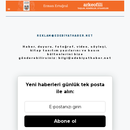
REKLAM@EDEBIYATHABER.NET
Haber, duyuru, fotoğraf, video, söyleşi,
kitap tanıtım yazılarını ve basın
bültenlerini bize
gönderebilirsiniz:
bilgi@edebiyathaber.net
Yeni haberleri günlük tek posta
ile alın:
Abone ol