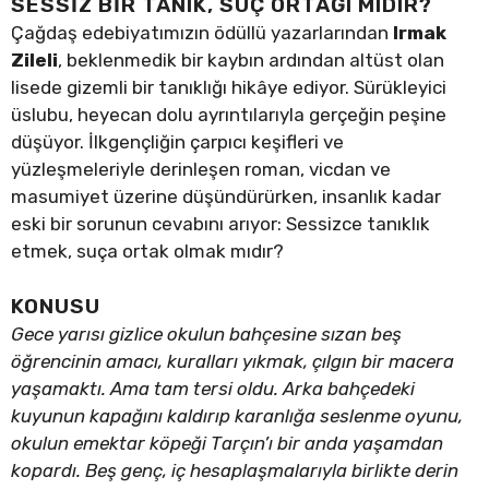
SESSIZ BIR TANIK, SUÇ ORTAĞI MIDIR?
Çağdaş edebiyatımızın ödüllü yazarlarından
Irmak
Zileli
, beklenmedik bir kaybın ardından altüst olan
lisede gizemli bir tanıklığı hikâye ediyor. Sürükleyici
üslubu, heyecan dolu ayrıntılarıyla gerçeğin peşine
düşüyor. İlkgençliğin çarpıcı keşifleri ve
yüzleşmeleriyle derinleşen roman, vicdan ve
masumiyet üzerine düşündürürken, insanlık kadar
eski bir sorunun cevabını arıyor: Sessizce tanıklık
etmek, suça ortak olmak mıdır?
KONUSU
Gece yarısı gizlice okulun bahçesine sızan beş
öğrencinin amacı, kuralları yıkmak, çılgın bir macera
yaşamaktı. Ama tam tersi oldu. Arka bahçedeki
kuyunun kapağını kaldırıp karanlığa seslenme oyunu,
okulun emektar köpeği Tarçın’ı bir anda yaşamdan
kopardı. Beş genç, iç hesaplaşmalarıyla birlikte derin