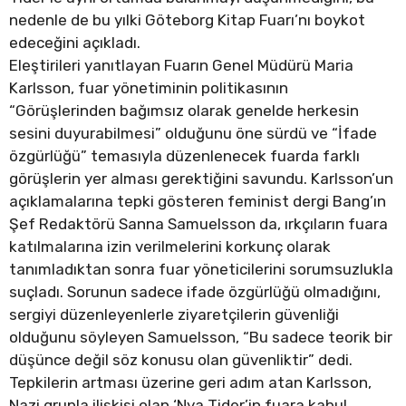
nedenle de bu yılki Göteborg Kitap Fuarı’nı boykot
edeceğini açıkladı.
Eleştirileri yanıtlayan Fuarın Genel Müdürü Maria
Karlsson, fuar yönetiminin politikasının
“Görüşlerinden bağımsız olarak genelde herkesin
sesini duyurabilmesi” olduğunu öne sürdü ve “İfade
özgürlüğü” temasıyla düzenlenecek fuarda farklı
görüşlerin yer alması gerektiğini savundu. Karlsson’un
açıklamalarına tepki gösteren feminist dergi Bang’ın
Şef Redaktörü Sanna Samuelsson da, ırkçıların fuara
katılmalarına izin verilmelerini korkunç olarak
tanımladıktan sonra fuar yöneticilerini sorumsuzlukla
suçladı. Sorunun sadece ifade özgürlüğü olmadığını,
sergiyi düzenleyenlerle ziyaretçilerin güvenliği
olduğunu söyleyen Samuelsson, “Bu sadece teorik bir
düşünce değil söz konusu olan güvenliktir” dedi.
Tepkilerin artması üzerine geri adım atan Karlsson,
Nazi grupla ilişkisi olan ‘Nya Tider’in fuara kabul