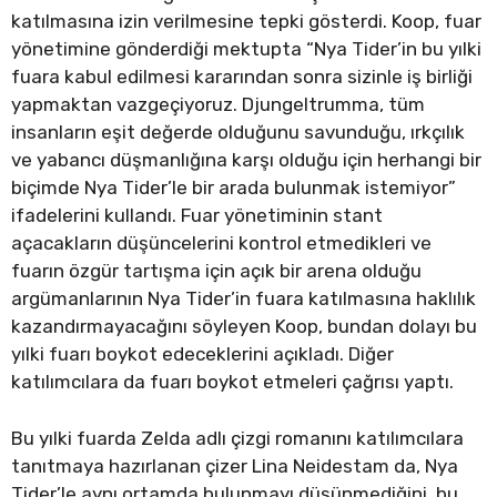
katılmasına izin verilmesine tepki gösterdi. Koop, fuar
yönetimine gönderdiği mektupta “Nya Tider’in bu yılki
fuara kabul edilmesi kararından sonra sizinle iş birliği
yapmaktan vazgeçiyoruz. Djungeltrumma, tüm
insanların eşit değerde olduğunu savunduğu, ırkçılık
ve yabancı düşmanlığına karşı olduğu için herhangi bir
biçimde Nya Tider’le bir arada bulunmak istemiyor”
ifadelerini kullandı. Fuar yönetiminin stant
açacakların düşüncelerini kontrol etmedikleri ve
fuarın özgür tartışma için açık bir arena olduğu
argümanlarının Nya Tider’in fuara katılmasına haklılık
kazandırmayacağını söyleyen Koop, bundan dolayı bu
yılki fuarı boykot edeceklerini açıkladı. Diğer
katılımcılara da fuarı boykot etmeleri çağrısı yaptı.
Bu yılki fuarda Zelda adlı çizgi romanını katılımcılara
tanıtmaya hazırlanan çizer Lina Neidestam da, Nya
Tider’le aynı ortamda bulunmayı düşünmediğini, bu