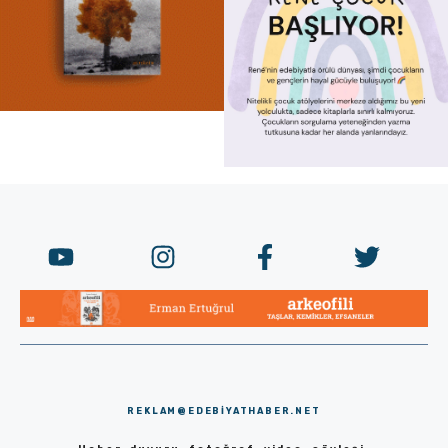
REKLAM@EDEBIYATHABER.NET