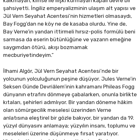
kalkmayan, kimse ile ilişki kurmayan kapalı devre bir
şahsiyetti. İngiliz emperyalizminin ulaşım alt yapısı ve
Jül Vern Seyahat Acentesi’nin hizmetleri olmasaydı,
Bay Fogg’dan ne köy ne de kasaba olurdu. Yine de,
Bay Verne’in yandan ittirmeli hırsız-polis formülü beni
sarmasa da eserin bütünlüğüne ve yazarın emeğine
saygımdan ötürü, akışı bozmamak
mecburiyetindeyim.”
İlhami Algör, Jül Vern Seyahat Acentesi’nde bir
yolcunun yolculuğunun peşine düşüyor. Jules Verne’in
Seksen Günde Devriâlem’inin kahramanı Phileas Fogg
dünyanın etrafını dönmeye çabalarken, onunla birlikte
kıtaları, şehirleri adımlıyor. Bir yandan döneme hâkim
olan sömürgecilik meselesi üzerinden Verne
anlatısına eleştirel bir gözle bakıyor, bir yandan da 19.
yüzyıl dünyasını anlamaya; yüzyılın insanı, toplumu ve
meseleleri üzerine düşünmeye fırsat yaratıyor.