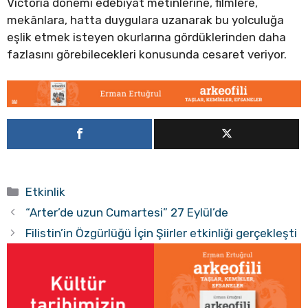
Victoria dönemi edebiyat metinlerine, filmlere,
mekânlara, hatta duygulara uzanarak bu yolculuğa
eşlik etmek isteyen okurlarına gördüklerinden daha
fazlasını görebilecekleri konusunda cesaret veriyor.
Kategoriler
Etkinlik
“Arter’de uzun Cumartesi” 27 Eylül’de
Filistin’in Özgürlüğü İçin Şiirler etkinliği gerçekleşti