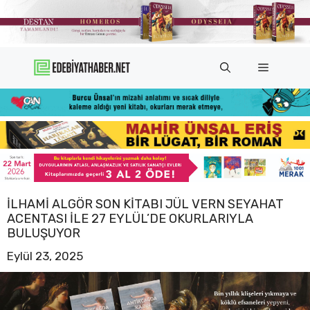
İçeriğe
atla
Menü
İLHAMI ALGÖR SON KITABI JÜL VERN SEYAHAT
ACENTASI ILE 27 EYLÜL’DE OKURLARIYLA
BULUŞUYOR
Eylül 23, 2025