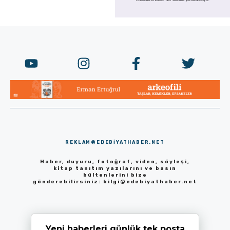
REKLAM@EDEBIYATHABER.NET
Haber, duyuru, fotoğraf, video, söyleşi,
kitap tanıtım yazılarını ve basın
bültenlerini bize
gönderebilirsiniz:
bilgi@edebiyathaber.net
Yeni haberleri günlük tek posta