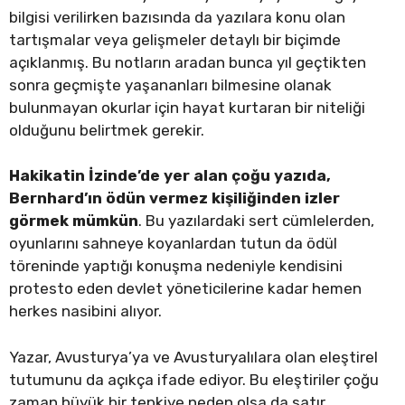
bilgisi verilirken bazısında da yazılara konu olan
tartışmalar veya gelişmeler detaylı bir biçimde
açıklanmış. Bu notların aradan bunca yıl geçtikten
sonra geçmişte yaşananları bilmesine olanak
bulunmayan okurlar için hayat kurtaran bir niteliği
olduğunu belirtmek gerekir.
Hakikatin İzinde’de yer alan çoğu yazıda,
Bernhard’ın ödün vermez kişiliğinden izler
görmek mümkün
. Bu yazılardaki sert cümlelerden,
oyunlarını sahneye koyanlardan tutun da ödül
töreninde yaptığı konuşma nedeniyle kendisini
protesto eden devlet yöneticilerine kadar hemen
herkes nasibini alıyor.
Yazar, Avusturya’ya ve Avusturyalılara olan eleştirel
tutumunu da açıkça ifade ediyor. Bu eleştiriler çoğu
zaman büyük bir tepkiye neden olsa da satır