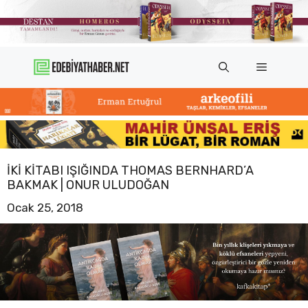
İçeriğe
atla
Menü
İKI KITABI IŞIĞINDA THOMAS BERNHARD’A
BAKMAK | ONUR ULUDOĞAN
Ocak 25, 2018