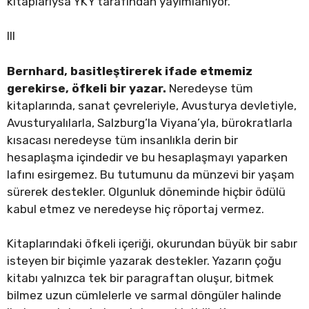
kitaplarıysa YKY tarafından yayımlanıyor.
III
Bernhard, basitleştirerek ifade etmemiz
gerekirse, öfkeli bir yazar.
Neredeyse tüm
kitaplarında, sanat çevreleriyle, Avusturya devletiyle,
Avusturyalılarla, Salzburg’la Viyana’yla, bürokratlarla
kısacası neredeyse tüm insanlıkla derin bir
hesaplaşma içindedir ve bu hesaplaşmayı yaparken
lafını esirgemez. Bu tutumunu da münzevi bir yaşam
sürerek destekler. Olgunluk döneminde hiçbir ödülü
kabul etmez ve neredeyse hiç röportaj vermez.
Kitaplarındaki öfkeli içeriği, okurundan büyük bir sabır
isteyen bir biçimle yazarak destekler. Yazarın çoğu
kitabı yalnızca tek bir paragraftan oluşur, bitmek
bilmez uzun cümlelerle ve sarmal döngüler halinde