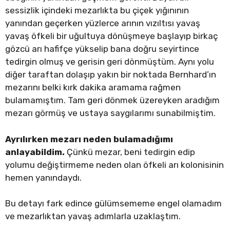
sessizlik içindeki mezarlıkta bu çiçek yığınının
yanından geçerken yüzlerce arının vızıltısı yavaş
yavaş öfkeli bir uğultuya dönüşmeye başlayıp birkaç
gözcü arı hafifçe yükselip bana doğru seyirtince
tedirgin olmuş ve gerisin geri dönmüştüm. Aynı yolu
diğer taraftan dolaşıp yakın bir noktada Bernhard’ın
mezarını belki kırk dakika aramama rağmen
bulamamıştım. Tam geri dönmek üzereyken aradığım
mezarı görmüş ve ustaya saygılarımı sunabilmiştim.
Ayrılırken mezarı neden bulamadığımı
anlayabildim.
Çünkü mezar, beni tedirgin edip
yolumu değiştirmeme neden olan öfkeli arı kolonisinin
hemen yanındaydı.
Bu detayı fark edince gülümsememe engel olamadım
ve mezarlıktan yavaş adımlarla uzaklaştım.