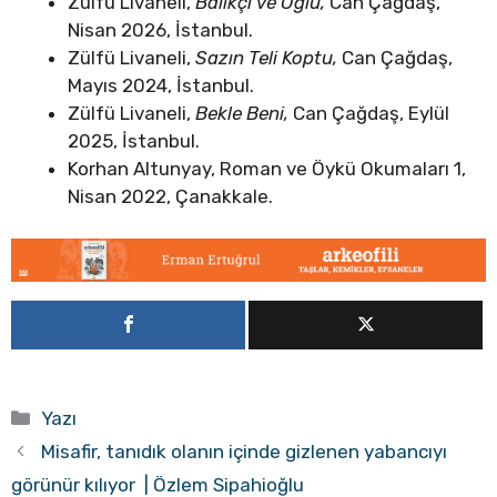
Zülfü Livaneli,
Balıkçı ve Oğlu,
Can Çağdaş,
Nisan 2026, İstanbul.
Zülfü Livaneli,
Sazın Teli Koptu,
Can Çağdaş,
Mayıs 2024, İstanbul.
Zülfü Livaneli,
Bekle Beni,
Can Çağdaş, Eylül
2025, İstanbul.
Korhan Altunyay, Roman ve Öykü Okumaları 1,
Nisan 2022, Çanakkale.
Kategoriler
Yazı
Misafir, tanıdık olanın içinde gizlenen yabancıyı
görünür kılıyor | Özlem Sipahioğlu