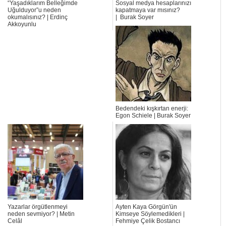
“Yaşadıklarım Belleğimde
Sosyal medya hesaplarınızı
Uğulduyor”u neden
kapatmaya var mısınız?
okumalısınız? | Erdinç
| Burak Soyer
Akkoyunlu
Bedendeki kışkırtan enerji:
Egon Schiele | Burak Soyer
Yazarlar örgütlenmeyi
Ayten Kaya Görgün'ün
neden sevmiyor? | Metin
Kimseye Söylemedikleri |
Celâl
Fehmiye Çelik Bostancı