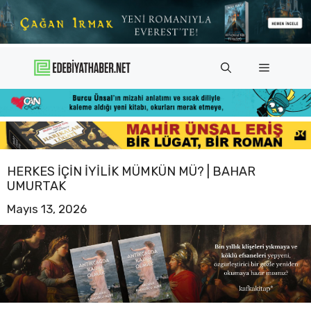
İçeriğe
atla
Menü
HERKES İÇIN İYILIK MÜMKÜN MÜ? | BAHAR
UMURTAK
Mayıs 13, 2026