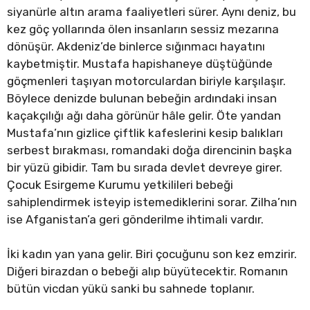
siyanürle altın arama faaliyetleri sürer. Aynı deniz, bu
kez göç yollarında ölen insanların sessiz mezarına
dönüşür. Akdeniz’de binlerce sığınmacı hayatını
kaybetmiştir. Mustafa hapishaneye düştüğünde
göçmenleri taşıyan motorculardan biriyle karşılaşır.
Böylece denizde bulunan bebeğin ardındaki insan
kaçakçılığı ağı daha görünür hâle gelir. Öte yandan
Mustafa’nın gizlice çiftlik kafeslerini kesip balıkları
serbest bırakması, romandaki doğa direncinin başka
bir yüzü gibidir. Tam bu sırada devlet devreye girer.
Çocuk Esirgeme Kurumu yetkilileri bebeği
sahiplendirmek isteyip istemediklerini sorar. Zilha’nın
ise Afganistan’a geri gönderilme ihtimali vardır.
İki kadın yan yana gelir. Biri çocuğunu son kez emzirir.
Diğeri birazdan o bebeği alıp büyütecektir. Romanın
bütün vicdan yükü sanki bu sahnede toplanır.