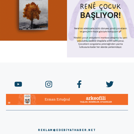
REKLAM@EDEBIYATHABER.NET