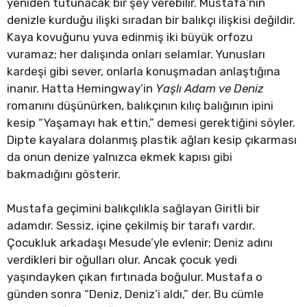
yeniden tutunacak bir şey verebilir. Mustafa’nın
denizle kurduğu ilişki sıradan bir balıkçı ilişkisi değildir.
Kaya kovuğunu yuva edinmiş iki büyük orfozu
vuramaz; her dalışında onları selamlar. Yunusları
kardeşi gibi sever, onlarla konuşmadan anlaştığına
inanır. Hatta Hemingway’in
Yaşlı Adam ve Deniz
romanını düşünürken, balıkçının kılıç balığının ipini
kesip “Yaşamayı hak ettin,” demesi gerektiğini söyler.
Dipte kayalara dolanmış plastik ağları kesip çıkarması
da onun denize yalnızca ekmek kapısı gibi
bakmadığını gösterir.
Mustafa geçimini balıkçılıkla sağlayan Giritli bir
adamdır. Sessiz, içine çekilmiş bir tarafı vardır.
Çocukluk arkadaşı Mesude’yle evlenir; Deniz adını
verdikleri bir oğulları olur. Ancak çocuk yedi
yaşındayken çıkan fırtınada boğulur. Mustafa o
günden sonra “Deniz, Deniz’i aldı,” der. Bu cümle