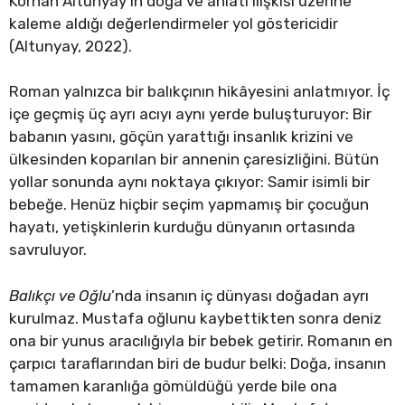
Korhan Altunyay’ın doğa ve anlatı ilişkisi üzerine
kaleme aldığı değerlendirmeler yol göstericidir
(Altunyay, 2022).
Roman yalnızca bir balıkçının hikâyesini anlatmıyor. İç
içe geçmiş üç ayrı acıyı aynı yerde buluşturuyor: Bir
babanın yasını, göçün yarattığı insanlık krizini ve
ülkesinden koparılan bir annenin çaresizliğini. Bütün
yollar sonunda aynı noktaya çıkıyor: Samir isimli bir
bebeğe. Henüz hiçbir seçim yapmamış bir çocuğun
hayatı, yetişkinlerin kurduğu dünyanın ortasında
savruluyor.
Balıkçı ve Oğlu
’nda insanın iç dünyası doğadan ayrı
kurulmaz. Mustafa oğlunu kaybettikten sonra deniz
ona bir yunus aracılığıyla bir bebek getirir. Romanın en
çarpıcı taraflarından biri de budur belki: Doğa, insanın
tamamen karanlığa gömüldüğü yerde bile ona