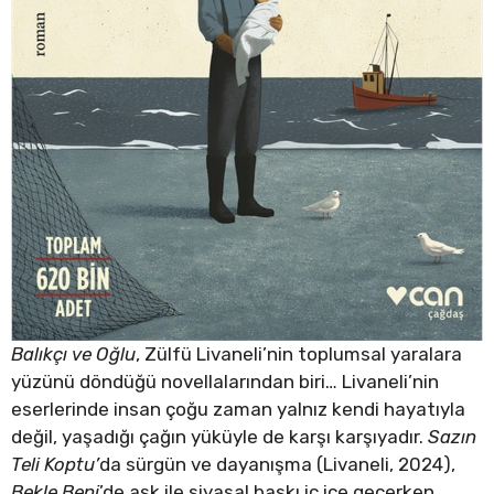
Balıkçı ve Oğlu
, Zülfü Livaneli’nin toplumsal yaralara
yüzünü döndüğü novellalarından biri… Livaneli’nin
eserlerinde insan çoğu zaman yalnız kendi hayatıyla
değil, yaşadığı çağın yüküyle de karşı karşıyadır.
Sazın
Teli Koptu’
da sürgün ve dayanışma (Livaneli, 2024),
Bekle Beni
’de aşk ile siyasal baskı iç içe geçerken