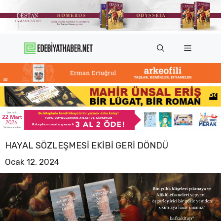
İçeriğe
atla
Menü
HAYAL SÖZLEŞMESI EKIBI GERI DÖNDÜ
Ocak 12, 2024