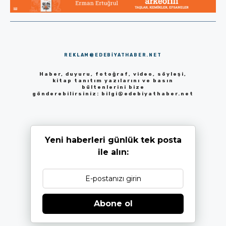
REKLAM@EDEBIYATHABER.NET
Haber, duyuru, fotoğraf, video, söyleşi,
kitap tanıtım yazılarını ve basın
bültenlerini bize
gönderebilirsiniz:
bilgi@edebiyathaber.net
Yeni haberleri günlük tek posta
ile alın:
Abone ol