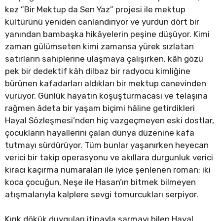
kez ”Bir Mektup da Sen Yaz” projesi ile mektup
kültürünü yeniden canlandırıyor ve yurdun dört bir
yanından bambaşka hikâyelerin peşine düşüyor. Kimi
zaman gülümseten kimi zamansa yürek sızlatan
satırların sahiplerine ulaşmaya çalışırken, kâh gözü
pek bir dedektif kâh dilbaz bir radyocu kimliğine
bürünen kafadarları aldıkları bir mektup canevinden
vuruyor. Günlük hayatın koşuşturmacası ve telaşına
rağmen âdeta bir yaşam biçimi hâline getirdikleri
Hayal Sözleşmesi’nden hiç vazgeçmeyen eski dostlar,
çocukların hayallerini çalan dünya düzenine kafa
tutmayı sürdürüyor. Tüm bunlar yaşanırken heyecan
verici bir takip operasyonu ve akıllara durgunluk verici
kiracı kaçırma numaraları ile iyice şenlenen roman; iki
koca çocuğun, Neşe ile Hasan’ın bitmek bilmeyen
atışmalarıyla kalplere sevgi tomurcukları serpiyor.
Kırık dökük duyguları itinayla sarmayı bilen Hayal