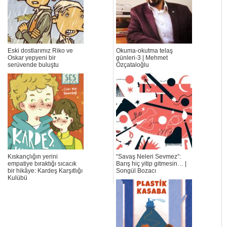
Eski dostlarımız Riko ve
Okuma-okutma telaş
Oskar yepyeni bir
günleri-3 | Mehmet
serüvende buluştu
Özçataloğlu
Kıskançlığın yerini
“Savaş Neleri Sevmez”:
empatiye bıraktığı sıcacık
Barış hiç yitip gitmesin… |
bir hikâye: Kardeş Karşıtlığı
Songül Bozacı
Kulübü