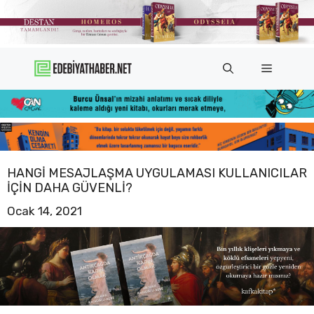
İçeriğe
atla
Menü
HANGI MESAJLAŞMA UYGULAMASI KULLANICILAR
IÇIN DAHA GÜVENLI?
Ocak 14, 2021