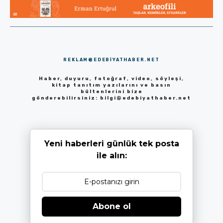
REKLAM@EDEBIYATHABER.NET
Haber, duyuru, fotoğraf, video, söyleşi,
kitap tanıtım yazılarını ve basın
bültenlerini bize
gönderebilirsiniz:
bilgi@edebiyathaber.net
Yeni haberleri günlük tek posta
ile alın:
Abone ol