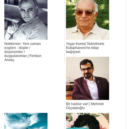
Noktürnler: Yeni zaman
Yaşar Kemal Sidestreets
ezgileri - düşler /
Kütüphanesi'ne kitap
düşünümler /
bağışladı
duygulanımlar | Feridun
Andaç
Bir hadise var! | Mehmet
Özçataloğlu