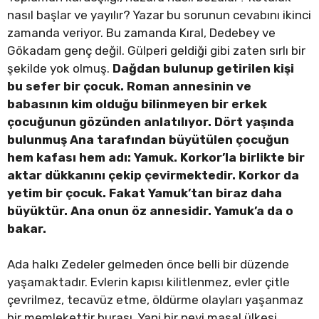
nasıl başlar ve yayılır? Yazar bu sorunun cevabını ikinci
zamanda veriyor. Bu zamanda Kıral, Dedebey ve
Gökadam genç değil. Gülperi geldiği gibi zaten sırlı bir
şekilde yok olmuş.
Dağdan bulunup getirilen kişi
bu sefer bir çocuk. Roman annesinin ve
babasının kim olduğu bilinmeyen bir erkek
çocuğunun gözünden anlatılıyor. Dört yaşında
bulunmuş Ana tarafından büyütülen çocuğun
hem kafası hem adı: Yamuk. Korkor’la birlikte bir
aktar dükkanını çekip çevirmektedir. Korkor da
yetim bir çocuk. Fakat Yamuk’tan biraz daha
büyüktür. Ana onun öz annesidir. Yamuk’a da o
bakar.
Ada halkı Zedeler gelmeden önce belli bir düzende
yaşamaktadır. Evlerin kapısı kilitlenmez, evler çitle
çevrilmez, tecavüz etme, öldürme olayları yaşanmaz
bir memlekettir burası. Yani bir nevi masal ülkesi.