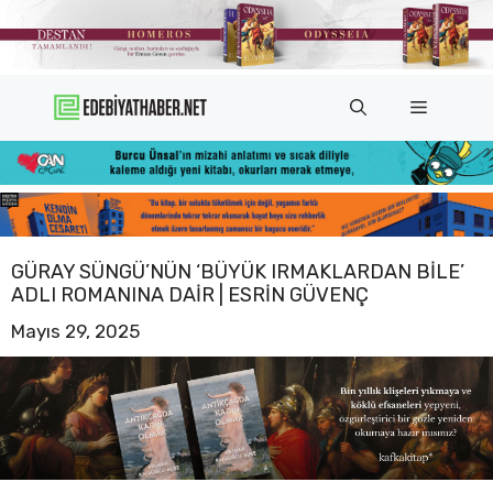
İçeriğe
atla
Menü
GÜRAY SÜNGÜ’NÜN ‘BÜYÜK IRMAKLARDAN BILE’
ADLI ROMANINA DAIR | ESRIN GÜVENÇ
Mayıs 29, 2025