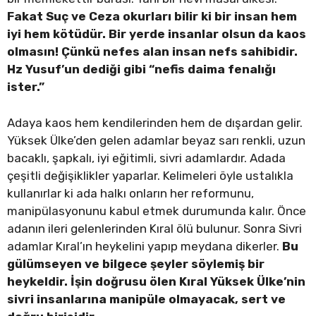
Fakat Suç ve Ceza okurları bilir ki bir insan hem
iyi hem kötüdür. Bir yerde insanlar olsun da kaos
olmasın! Çünkü nefes alan insan nefs sahibidir.
Hz Yusuf’un dediği gibi “nefis daima fenalığı
ister.”
Adaya kaos hem kendilerinden hem de dışardan gelir.
Yüksek Ülke’den gelen adamlar beyaz sarı renkli, uzun
bacaklı, şapkalı, iyi eğitimli, sivri adamlardır. Adada
çeşitli değişiklikler yaparlar. Kelimeleri öyle ustalıkla
kullanırlar ki ada halkı onların her reformunu,
manipülasyonunu kabul etmek durumunda kalır. Önce
adanın ileri gelenlerinden Kıral ölü bulunur. Sonra Sivri
adamlar Kıral’ın heykelini yapıp meydana dikerler.
Bu
gülümseyen ve bilgece şeyler söylemiş bir
heykeldir. İşin doğrusu ölen Kıral Yüksek Ülke’nin
sivri insanlarına manipüle olmayacak, sert ve