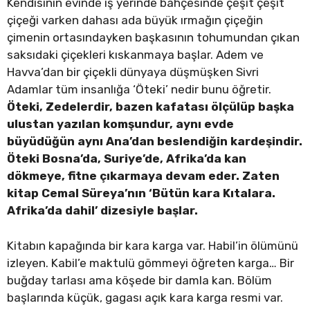
Kendisinin evinde iş yerinde bahçesinde çeşit çeşit
çiçeği varken dahası ada büyük ırmağın çiçeğin
çimenin ortasındayken başkasının tohumundan çıkan
saksıdaki çiçekleri kıskanmaya başlar. Adem ve
Havva’dan bir çiçekli dünyaya düşmüşken Sivri
Adamlar tüm insanlığa ‘Öteki’ nedir bunu öğretir.
Öteki, Zedelerdir, bazen kafatası ölçülüp başka
ulustan yazılan komşundur, aynı evde
büyüdüğün aynı Ana’dan beslendiğin kardeşindir.
Öteki Bosna’da, Suriye’de, Afrika’da kan
dökmeye, fitne çıkarmaya devam eder. Zaten
kitap Cemal Süreya’nın ‘Bütün kara Kıtalara.
Afrika’da dahil’ dizesiyle başlar.
Kitabın kapağında bir kara karga var. Habil’in ölümünü
izleyen. Kabil’e maktulü gömmeyi öğreten karga… Bir
buğday tarlası ama köşede bir damla kan. Bölüm
başlarında küçük, gagası açık kara karga resmi var.