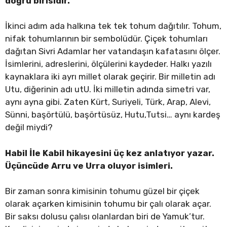
doğru birisidir.
İkinci adım ada halkına tek tek tohum dağıtılır. Tohum,
nifak tohumlarının bir sembolüdür. Çiçek tohumları
dağıtan Sivri Adamlar her vatandaşın kafatasını ölçer.
İsimlerini, adreslerini, ölçülerini kaydeder. Halkı yazılı
kaynaklara iki ayrı millet olarak geçirir. Bir milletin adı
Utu, diğerinin adı utU. İki milletin adında simetri var,
aynı ayna gibi. Zaten Kürt, Suriyeli, Türk, Arap, Alevi,
Sünni, başörtülü, başörtüsüz, Hutu,Tutsi… aynı kardeş
değil miydi?
Habil İle Kabil hikayesini üç kez anlatıyor yazar.
Üçüncüde Arru ve Urra oluyor isimleri.
Bir zaman sonra kimisinin tohumu güzel bir çiçek
olarak açarken kimisinin tohumu bir çalı olarak açar.
Bir saksı dolusu çalısı olanlardan biri de Yamuk’tur.