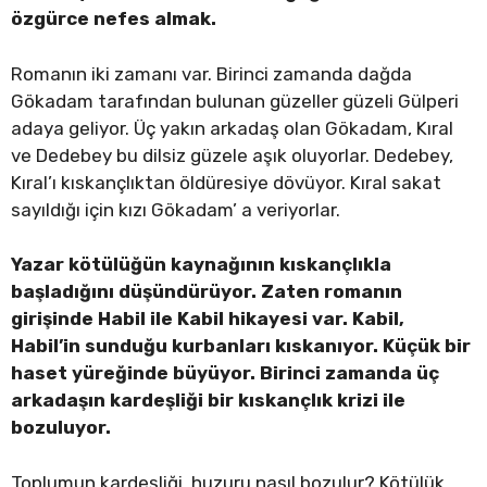
özgürce nefes almak.
Romanın iki zamanı var. Birinci zamanda dağda
Gökadam tarafından bulunan güzeller güzeli Gülperi
adaya geliyor. Üç yakın arkadaş olan Gökadam, Kıral
ve Dedebey bu dilsiz güzele aşık oluyorlar. Dedebey,
Kıral’ı kıskançlıktan öldüresiye dövüyor. Kıral sakat
sayıldığı için kızı Gökadam’ a veriyorlar.
Yazar kötülüğün kaynağının kıskançlıkla
başladığını düşündürüyor. Zaten romanın
girişinde Habil ile Kabil hikayesi var. Kabil,
Habil’in sunduğu kurbanları kıskanıyor. Küçük bir
haset yüreğinde büyüyor. Birinci zamanda üç
arkadaşın kardeşliği bir kıskançlık krizi ile
bozuluyor.
Toplumun kardeşliği, huzuru nasıl bozulur? Kötülük