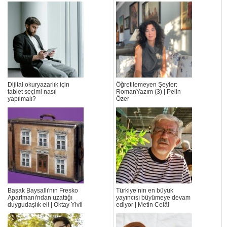
Dijital okuryazarlık için
Öğretilemeyen Şeyler:
tablet seçimi nasıl
RomanYazım (3) | Pelin
yapılmalı?
Özer
Başak Baysallı'nın Fresko
Türkiye’nin en büyük
Apartmanı'ndan uzattığı
yayıncısı büyümeye devam
duygudaşlık eli | Oktay Yivli
ediyor | Metin Celâl