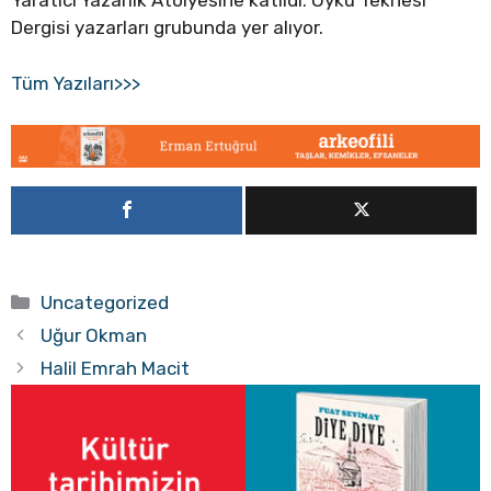
Yaratıcı Yazarlık Atölyesine katıldı. Öykü Teknesi
Dergisi yazarları grubunda yer alıyor.
Tüm Yazıları>>>
Kategoriler
Uncategorized
Uğur Okman
Halil Emrah Macit