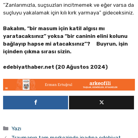
“Zanlarımızla, suçsuzları incitmemek ve eğer varsa da
suçluyu yakalamak için kılı kırk yarmaya” gideceksiniz.
Bakalım, “bir masum için katil algısı mı
yaratacaksınız” yoksa “bir caninin elini kolunu
bağlayıp hapse mi atacaksınız”? Buyrun, işin
içinden çıkma sırası sizin.
edebiyathaber.net (20 Ağustos 2024)
Kategoriler
Yazı
Travmanın tam merkezinde inadına edebiyat