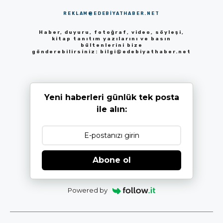
REKLAM@EDEBIYATHABER.NET
Haber, duyuru, fotoğraf, video, söyleşi,
kitap tanıtım yazılarını ve basın
bültenlerini bize
gönderebilirsiniz:
bilgi@edebiyathaber.net
Yeni haberleri günlük tek posta
ile alın:
Abone ol
Powered by