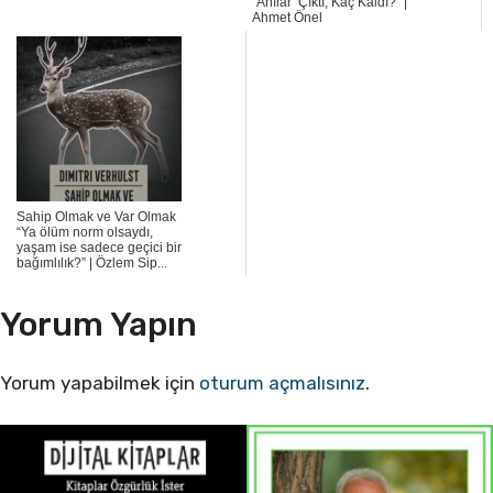
“Anılar Çıktı, Kaç Kaldı?” |
Ahmet Önel
Sahip Olmak ve Var Olmak
“Ya ölüm norm olsaydı,
yaşam ise sadece geçici bir
bağımlılık?” | Özlem Sip...
Yorum Yapın
Yorum yapabilmek için
oturum açmalısınız
.