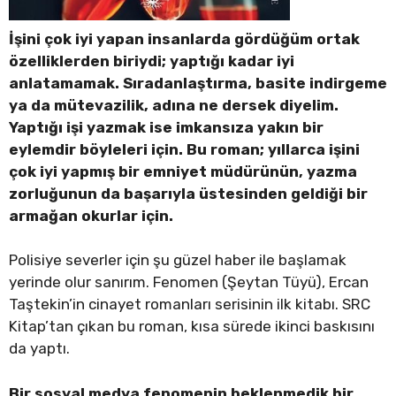
İşini çok iyi yapan insanlarda gördüğüm ortak
özelliklerden biriydi; yaptığı kadar iyi
anlatamamak. Sıradanlaştırma, basite indirgeme
ya da mütevazilik, adına ne dersek diyelim.
Yaptığı işi yazmak ise imkansıza yakın bir
eylemdir böyleleri için. Bu roman; yıllarca işini
çok iyi yapmış bir emniyet müdürünün, yazma
zorluğunun da başarıyla üstesinden geldiği bir
armağan okurlar için.
Polisiye severler için şu güzel haber ile başlamak
yerinde olur sanırım. Fenomen (Şeytan Tüyü), Ercan
Taştekin’in cinayet romanları serisinin ilk kitabı. SRC
Kitap’tan çıkan bu roman, kısa sürede ikinci baskısını
da yaptı.
Bir sosyal medya fenomenin beklenmedik bir