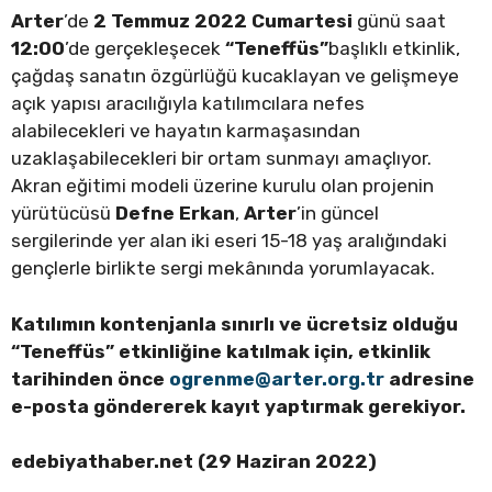
Arter
’de
2 Temmuz 2022 Cumartesi
günü saat
12:00
’de gerçekleşecek
“
Teneffüs”
başlıklı etkinlik,
çağdaş sanatın özgürlüğü kucaklayan ve gelişmeye
açık yapısı aracılığıyla katılımcılara nefes
alabilecekleri ve hayatın karmaşasından
uzaklaşabilecekleri bir ortam sunmayı amaçlıyor.
Akran eğitimi modeli üzerine kurulu olan projenin
yürütücüsü
Defne Erkan
,
Arter
’in güncel
sergilerinde yer alan iki eseri 15-18 yaş aralığındaki
gençlerle birlikte sergi mekânında yorumlayacak.
Katılımın kontenjanla sınırlı ve ücretsiz olduğu
“Teneffüs” etkinliğine katılmak için, etkinlik
tarihinden önce
ogrenme@arter.org.tr
adresine
e-posta göndererek kayıt yaptırmak gerekiyor.
edebiyathaber.net (29 Haziran 2022)