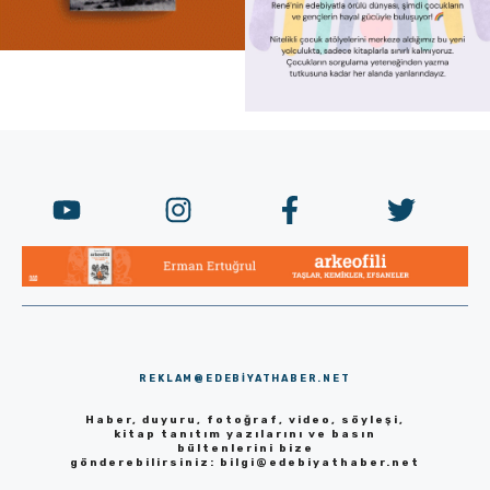
REKLAM@EDEBIYATHABER.NET
Haber, duyuru, fotoğraf, video, söyleşi,
kitap tanıtım yazılarını ve basın
bültenlerini bize
gönderebilirsiniz:
bilgi@edebiyathaber.net