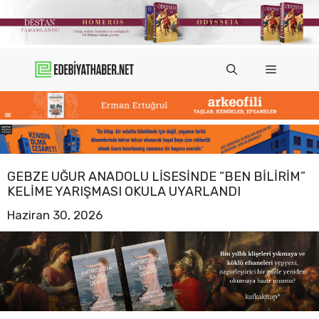
İçeriğe
atla
Menü
GEBZE UĞUR ANADOLU LISESINDE “BEN BILIRIM”
KELIME YARIŞMASI OKULA UYARLANDI
Haziran 30, 2026