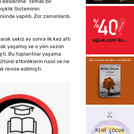
lı Beslenme” temalı bir
şıklık Sisteminin
gününde yapıldı. Zor zamanlardı,
rak sekiz ay sonra ilk kez altı
rak yaşamış ve o yılın sezon
şti. Bu toplantılar yaşama
ltürel etkinliklerin nasıl ve ne
k revize edilmişti.