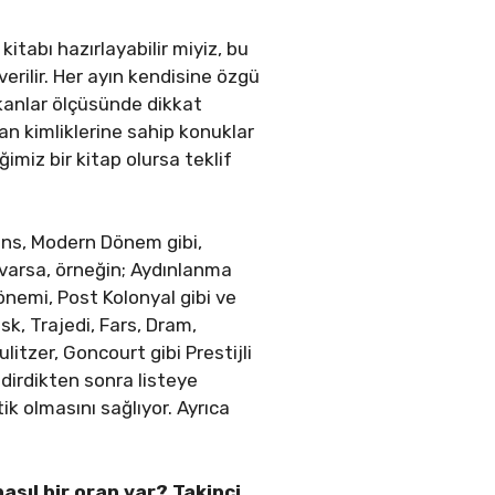
kitabı hazırlayabilir miyiz, bu
verilir. Her ayın kendisine özgü
kanlar ölçüsünde dikkat
n kimliklerine sahip konuklar
imiz bir kitap olursa teklif
sans, Modern Dönem gibi,
 varsa, örneğin; Aydınlanma
nemi, Post Kolonyal gibi ve
sk, Trajedi, Fars, Dram,
itzer, Goncourt gibi Prestijli
ndirdikten sonra listeye
atik olmasını sağlıyor. Ayrıca
sıl bir oran var? Takipçi