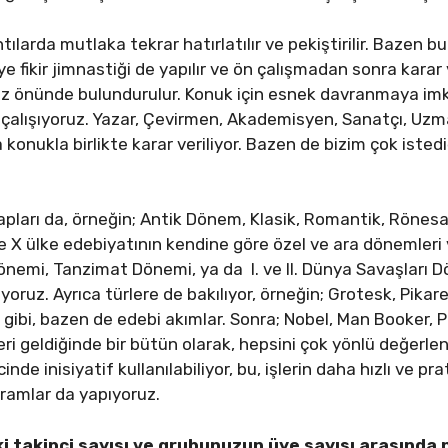
ılarda mutlaka tekrar hatırlatılır ve pekiştirilir. Bazen bu 
iye fikir jimnastiği de yapılır ve ön çalışmadan sonra karar 
öz önünde bulundurulur. Konuk için esnek davranmaya im
çalışıyoruz. Yazar, Çevirmen, Akademisyen, Sanatçı, Uzma
konukla birlikte karar veriliyor. Bazen de bizim çok istediğ
tapları da, örneğin; Antik Dönem, Klasik, Romantik, Röne
e X ülke edebiyatının kendine göre özel ve ara dönemleri
nemi, Tanzimat Dönemi, ya da I. ve II. Dünya Savaşları Dö
yoruz. Ayrıca türlere de bakılıyor, örneğin; Grotesk, Pikare
gibi, bazen de edebi akımlar. Sonra; Nobel, Man Booker, Pul
yeri geldiğinde bir bütün olarak, hepsini çok yönlü değerle
inde inisiyatif kullanılabiliyor, bu, işlerin daha hızlı ve pr
ramlar da yapıyoruz.
takipçi sayısı ve grubunuzun üye sayısı arasında na