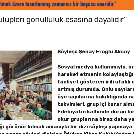
ulüpleri gönüllülük esasına dayalıdır”
Söyleşi: Şenay Eroğlu Aksoy
Sosyal medya kullanımıyla, ör
hareket etmenin kolaylaştığ
faaliyet gösteren irili ufaklı 
artmış durumda. Onlu sayılar
üye sayılarına bakıldığında n
takvimleri, grup içi karar al
Edebiyatın kalbinde duran bi
okur gruplarına biraz daha y
ğı görünür kılmak amacıyla bir dizi söyleşi yapmaya
n sonra söyleşi dizisine Ötüken Kitap Kulübü’nden