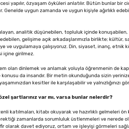
si yapılır, özyaşam öyküleri anlatılır. Bütün bunlar bir ci
nır. Genelde uygun zamanda ve uygun kişiyle ağırlıklı ede
ayan, analitik düşünebilen, topluluk içinde konuşabilen, 
edebilen, gelişime açık arkadaşlarımızla birlikte; kültür, 
ye ve uygulamaya çalışıyoruz. Din, siyaset, inanç, etnik 
si içine girilmez.
em olan dinlemek ve anlamak yoluyla öğrenmenin de kapı
e konusu da insandır. Bir metin okunduğunda sizin yerini
yaşamınızdan kesitler ile karşılaşabilir ve yalnızlığınızı göre
zel şartlarınız var mı, varsa bunlar nelerdir?
nli katılmaları, kitabı okuyarak ve hazırlıklı gelmeleri ön
erektiği zamanlarda sorumluluk üstlenmeleri ve nerede oldu
ir olarak davet ediyoruz, ortam ve işleyişi görmeleri sağla