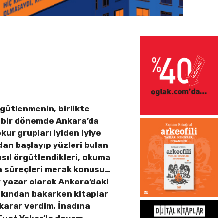
gütlenmenin, birlikte
ı bir dönemde Ankara’da
okur grupları iyiden iyiye
dan başlayıp yüzleri bulan
asıl örgütlendikleri, okuma
ma süreçleri merak konusu…
r yazar olarak Ankara’daki
akından bakarken kitaplar
 karar verdim. İnadına
 Fuat Yakar’la devam