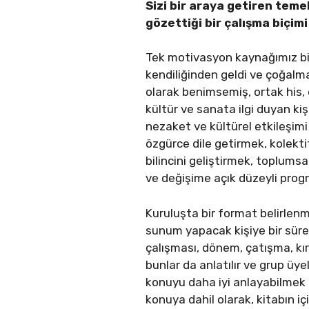
Sizi bir araya getiren te
gözettiği bir çalışma biçim
Tek motivasyon kaynağımız biz
kendiliğinden geldi ve çoğalm
olarak benimsemiş, ortak his
kültür ve sanata ilgi duyan kişi
nezaket ve kültürel etkileşimi 
özgürce dile getirmek, kolekti
bilincini geliştirmek, toplums
ve değişime açık düzeyli progra
Kuruluşta bir format belirlenm
sunum yapacak kişiye bir süre v
çalışması, dönem, çatışma, kırı
bunlar da anlatılır ve grup üye
konuyu daha iyi anlayabilmek 
konuya dahil olarak, kitabın i