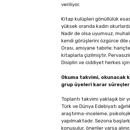
veriliyor.
Kitap kulüpleri gönüllülük esas
yüksek oranda kadın okurlarda
Nadir de olsa uyumsuz, muhalif
kendi görüşlerini özgürce dile 
Orası, amiyane tabirle; hariçte
kitaplarla çizilmiştir. Pervasız
Disiplin ve ciddiyet herkes içi
Okuma takvimi, okunacak ki
grup üyeleri karar süreçler
Toplantı takvimi yaklaşık bir 
Türk ve Dünya Edebiyatı ağırlık
araştırma-inceleme, psikolojik,
yapılmaktadır. Sezona başlarken 
konuşulur, öneriler varsa alını