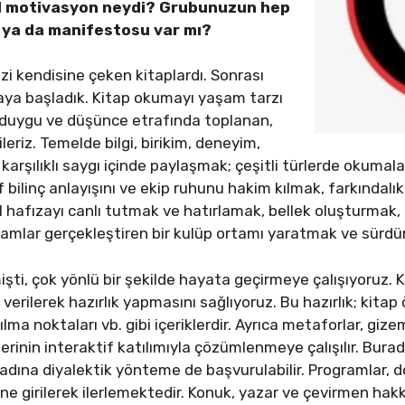
mel motivasyon neydi? Grubunuzun hep
i ya da manifestosu var mı?
i kendisine çeken kitaplardı. Sonrası
aya başladık. Kitap okumayı yaşam tarzı
, duygu ve düşünce etrafında toplanan,
leriz. Temelde bilgi, birikim, deneyim,
karşılıklı saygı içinde paylaşmak; çeşitli türlerde okumala
f bilinç anlayışını ve ekip ruhunu hakim kılmak, farkındal
al hafızayı canlı tutmak ve hatırlamak, bellek oluşturmak,
mlar gerçekleştiren bir kulüp ortamı yaratmak ve sürdürüle
işti, çok yönlü bir şekilde hayata geçirmeye çalışıyoruz. 
erilerek hazırlık yapmasını sağlıyoruz. Bu hazırlık; kitap ö
lma noktaları vb. gibi içeriklerdir. Ayrıca metaforlar, gi
lerinin interaktif katılımıyla çözümlenmeye çalışılır. Burada
adına diyalektik yönteme de başvurulabilir. Programlar, d
çine girilerek ilerlemektedir. Konuk, yazar ve çevirmen hak