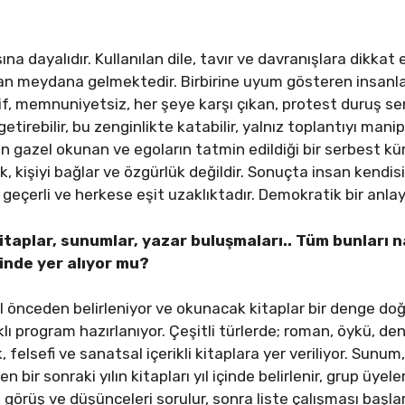
ına dayalıdır. Kullanılan dile, tavır ve davranışlara dikkat 
n meydana gelmektedir. Birbirine uyum gösteren insanların
, memnuniyetsiz, her şeye karşı çıkan, protest duruş serg
getirebilir, bu zenginlikte katabilir, yalnız toplantıyı man
n gazel okunan ve egoların tatmin edildiği bir serbest kürs
lık, kişiyi bağlar ve özgürlük değildir. Sonuçta insan kendisi
n geçerli ve herkese eşit uzaklıktadır. Demokratik bir anla
taplar, sunumlar, yazar buluşmaları.. Tüm bunları 
inde yer alıyor mu?
yıl önceden belirleniyor ve okunacak kitaplar bir denge doğ
lı program hazırlanıyor. Çeşitli türlerde; roman, öykü, dene
 felsefi ve sanatsal içerikli kitaplara yer veriliyor. Sunum
bir sonraki yılın kitapları yıl içinde belirlenir, grup üyele
r, görüş ve düşünceleri sorulur, sonra liste çalışması başlar