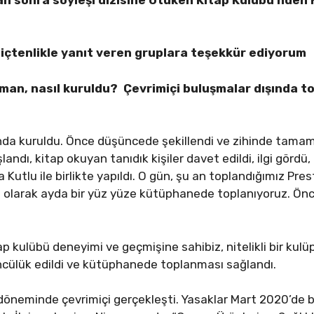
 içtenlikle yanıt veren gruplara teşekkür ediyorum
man, nasıl kuruldu? Çevrimiçi buluşmalar dışında to
var mı?
ında kuruldu. Önce düşüncede şekillendi ve zihinde tama
andı, kitap okuyan tanıdık kişiler davet edildi, ilgi gördü
 Kutlu ile birlikte yapıldı. O gün, şu an toplandığımız Pres
 olarak ayda bir yüz yüze kütüphanede toplanıyoruz. Öncek
itap kulübü deneyimi ve geçmişine sahibiz, nitelikli bir kul
lmasına öncülük edildi ve kütüphanede 
döneminde çevrimiçi gerçekleşti. Yasaklar Mart 2020’de 