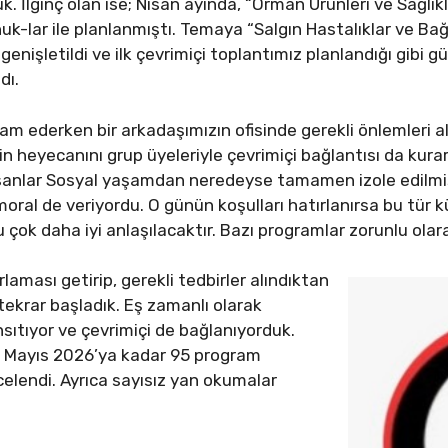
k. İlginç olan ise; Nisan ayında, “Orman Ürünleri ve Sağlık
-lar ile planlanmıştı. Temaya “Salgın Hastalıklar ve Bağı
enişletildi ve ilk çevrimiçi toplantımız planlandığı gibi 
dı.
m ederken bir arkadaşımızın ofisinde gerekli önlemleri ala
in heyecanını grup üyeleriyle çevrimiçi bağlantısı da kura
nsanlar Sosyal yaşamdan neredeyse tamamen izole edilmi
moral de veriyordu. O günün koşulları hatırlanırsa bu tür kü
u çok daha iyi anlaşılacaktır. Bazı programlar zorunlu olara
rlaması getirip, gerekli tedbirler alındıktan
tekrar başladık. Eş zamanlı olarak
sıtıyor ve çevrimiçi de bağlanıyorduk.
7 Mayıs 2026’ya kadar 95 program
ncelendi. Ayrıca sayısız yan okumalar