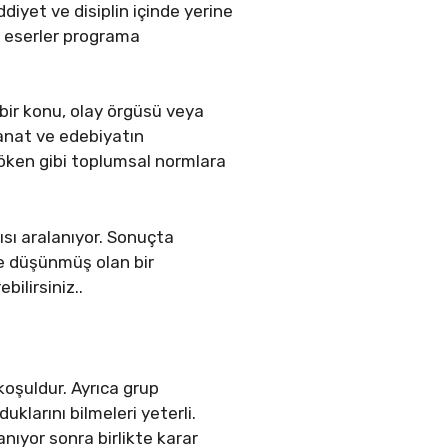
ddiyet ve disiplin içinde yerine
bi eserler programa
bir konu, olay örgüsü veya
sanat ve edebiyatın
köken gibi toplumsal normlara
sı aralanıyor. Sonuçta
ze düşünmüş olan bir
bilirsiniz..
 koşuldur. Ayrıca grup
klarını bilmeleri yeterli.
nıyor sonra birlikte karar